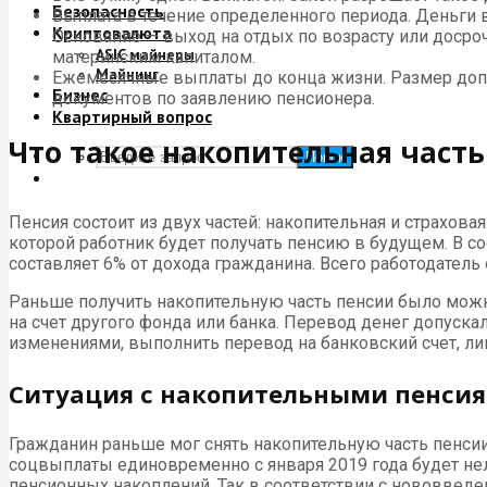
Безопасность
Выплата в течение определенного периода. Деньги
Криптовалюта
Основание — выход на отдых по возрасту или доср
ASIC майнеры
материнским капиталом.
Майнинг
Ежемесячные выплаты до конца жизни. Размер доп
Бизнес
документов по заявлению пенсионера.
Квартирный вопрос
Что такое накопительная часть
Поиск
Пенсия состоит из двух частей: накопительная и страхова
которой работник будет получать пенсию в будущем. В 
составляет 6% от дохода гражданина. Всего работодатель
Раньше получить накопительную часть пенсии было можно.
на счет другого фонда или банка. Перевод денег допуска
изменениями, выполнить перевод на банковский счет, ли
Ситуация с накопительными пенсия
Гражданин раньше мог снять накопительную часть пенсии
соцвыплаты единовременно с января 2019 года будет не
пенсионных накоплений. Так в соответствии с нововведен