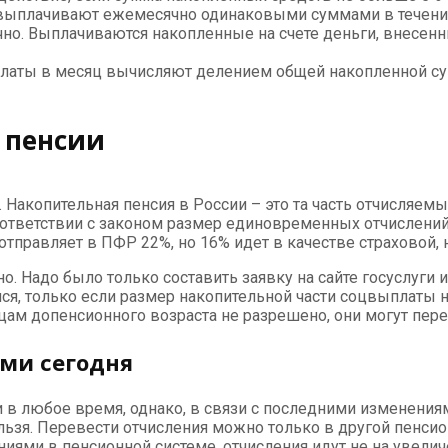
 выплачивают ежемесячно одинаковыми суммами в течение
очно. Выплачиваются накопленные на счете деньги, внесе
латы в месяц вычисляют делением общей накопленной су
 пенсии
я. Накопительная пенсия в России – это та часть отчисляем
соответствии с законом размер единовременных отчислен
 отправляет в ПФР 22%, но 16% идет в качестве страховой,
 Надо было только составить заявку на сайте госуслуги и
лся, только если размер накопительной части соцвыплаты 
цам допенсионного возраста не разрешено, они могут пере
ми сегодня
 в любое время, однако, в связи с последними изменениям
льзя. Перевести отчисления можно только в другой пенси
иями в пенсионной системе, отчисления идут не на увелич