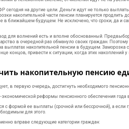
Р сегодня на другие цели. Деньги идут не только выплат
розки накопительной части пенсии планируется продлить до
е в ближайшем будущем. Не исключено, что сроки, да и са
 повод для волнений есть и вполне обоснованный. Предвыб
дарство в очередной раз обмануло своих граждан. Поэтому 
а выплатах накопительной пенсии в будущем. Заморозка сч
це концов, привести к ситуации, когда этих накоплений у г
учить накопительную пенсию е
ует, в первую очередь, достигнуть необходимого пенсионн
экономической реформы пенсионного обеспечения года в
я с формой ее выплаты (срочной или бессрочной), а если 
обходимым для этого.
менно вправе следующие категории граждан: