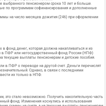
 выбранного пенсионером срока 10 лет и больше.
нные по программам софинансирования и дополненные
ммы на число месяцев дожития (246) при оформлении
ых в фонд денег, которая должна накапливаться и из
ий в ПФР или негосударственный фонд России (НПФ)
 на текущие выплаты пенсионерам и детские пособия.
ли в ПФР о переводе на другой счет. Деньги перечислят
незначительный. Однако, в связи с последними
вести их только в НПФ.
и, это стало невозможно. Получить накопительную часть
онный фонд. Изменения коснулись и использования
ение суммы на счете, а на текущие выплаты пенсионерам.