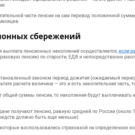
ми.
пительной части пенсии на сам перевод положенной суммы
месяцев.
сионных сбережений
я выплата пенсионных накоплений осуществляется,
если р
аховую пенсию по старости, ЕДВ и непосредственно расс
тановленный законом период дожития (ожидаемый период). 
тате расчета величина — это и есть накопительная часть, 
от общей суммы пенсии, то накопления будут выплачивать 
ане получают пенсию, равную средней по России (около 14
средств должно быть еще меньше).
 которые воспользовались страховкой на определенное к