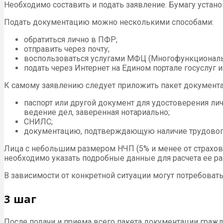
Необходимо составить и подать заявление. Бумагу устано
Подать документацию можно несколькими способами:
обратиться лично в ПФР;
отправить через почту;
воспользоваться услугами МФЦ (Многофункциональ
подать через Интернет на Едином портале госуслуг 
К самому заявлению следует приложить пакет документа
паспорт или другой документ для удостоверения лич
ведение дел, заверенная нотариально;
СНИЛС;
документацию, подтверждающую наличие трудового с
Лица с небольшим размером НЧП (5% и менее от страхов
необходимо указать подробные данные для расчета ее ра
В зависимости от конкретной ситуации могут потребова
3 шаг
После подачи и приема всего пакета документации гражд