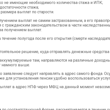
ако не имеющие необходимого количества стажа и ИПК;
достаточности стажа;
размера выплат по старости.
олучением выплат не самим застрахованным, а его правопр
и с гражданским законодательством в части наследственн
 за получением выплат.
течение полугода после его открытия (смерти наследодате
тоятельное решение, куда отправлять денежные средства
, аккумулируемые там, направляются на различные доход
т намного выше.
, то заявление следует направлять в адрес самого фонда.
кже для установления пенсии удобно воспользоваться усл
 выплат в адрес НПФ через МФЦ на данный момент невоз
по соответствующей форме, рассматривается в течение од