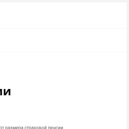
ии
т размера страховой пенсии.