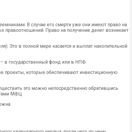
еемниками. В случае его смерти уже они имеют право на
ых правоотношений. Право на получение денег возникает
ля). Это в полной мере касается и выплат накопительной
 – в государственный фонд или в НПФ.
ные проекты, которые обеспечивают инвестиционную
 Осуществить это можно непосредственно обратившись
угами МФЦ.
можна
ного календарного месяца, после чего по нему