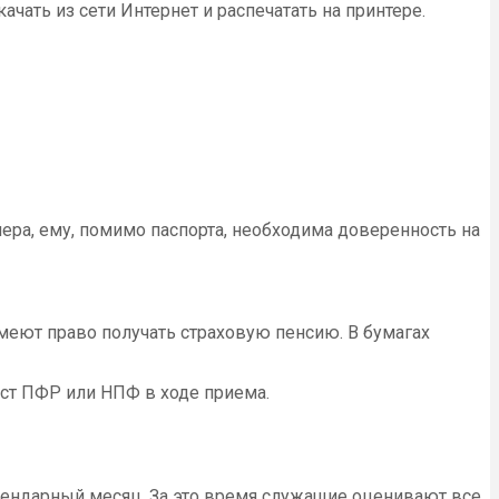
чать из сети Интернет и распечатать на принтере.
нера, ему, помимо паспорта, необходима доверенность на
меют право получать страховую пенсию. В бумагах
ист ПФР или НПФ в ходе приема.
алендарный месяц. За это время служащие оценивают все