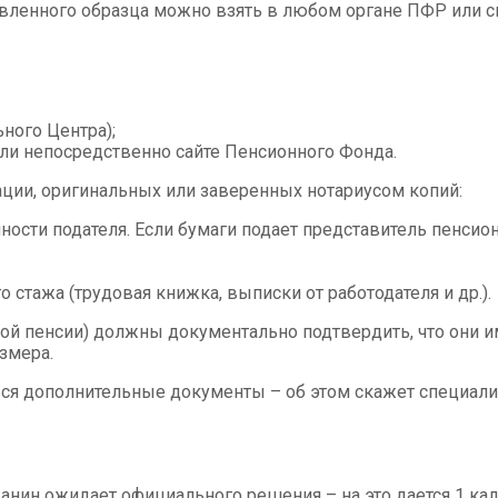
вленного образца можно взять в любом органе ПФР или ска
ного Центра);
или непосредственно сайте Пенсионного Фонда.
ции, оригинальных или заверенных нотариусом копий:
ности подателя. Если бумаги подает представитель пенсио
тажа (трудовая книжка, выписки от работодателя и др.).
ой пенсии) должны документально подтвердить, что они и
змера.
ться дополнительные документы – об этом скажет специал
анин ожидает официального решения – на это дается 1 к