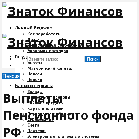
Личный бюджет
Как заработать
Долги
Инвестиции и сбережения
Экономия расходов
Государство и деньги
Поиск
Льготы
Материнский капитал
Налоги
Пенсия
Пенсия
Банки и сервисы
Вклады
Выплаты
Денежные переводы
Займы и кредиты
Карты и платежи
Пенсионного фонда
Переводы с мобильного
Страхование
Счета
РФ
Платежи
Электронные платежные системы