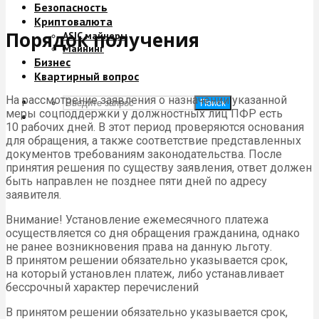
Безопасность
Криптовалюта
Порядок получения
ASIC майнеры
Майнинг
Бизнес
Квартирный вопрос
На рассмотрение заявления о назначении указанной
Поиск
меры соцподдержки у должностных лиц
ПФР
есть
10 рабочих дней. В этот период проверяются основания
для обращения, а также соответствие представленных
документов требованиям законодательства. После
принятия решения по существу заявления, ответ должен
быть направлен не позднее пяти дней по адресу
заявителя.
Внимание! Установление ежемесячного платежа
осуществляется со дня обращения гражданина, однако
не ранее возникновения права на данную льготу.
В принятом решении обязательно указывается срок,
на который установлен платеж, либо устанавливает
бессрочный характер перечислений
В принятом решении обязательно указывается срок,