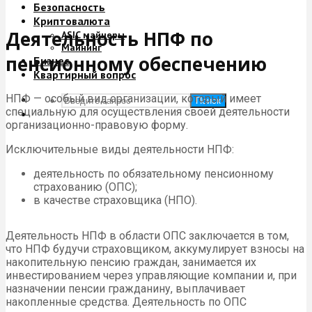
Безопасность
Криптовалюта
Деятельность НПФ по
ASIC майнеры
Майнинг
пенсионному обеспечению
Бизнес
Квартирный вопрос
НПФ — особый вид организации, который имеет
Поиск
специальную для осуществления своей деятельности
организационно-правовую форму.
Исключительные виды деятельности НПФ:
деятельность по обязательному пенсионному
страхованию (ОПС);
в качестве страховщика (НПО).
Деятельность НПФ в области ОПС заключается в том,
что НПФ будучи страховщиком, аккумулирует взносы на
накопительную пенсию граждан, занимается их
инвестированием через управляющие компании и, при
назначении пенсии гражданину, выплачивает
накопленные средства. Деятельность по ОПС