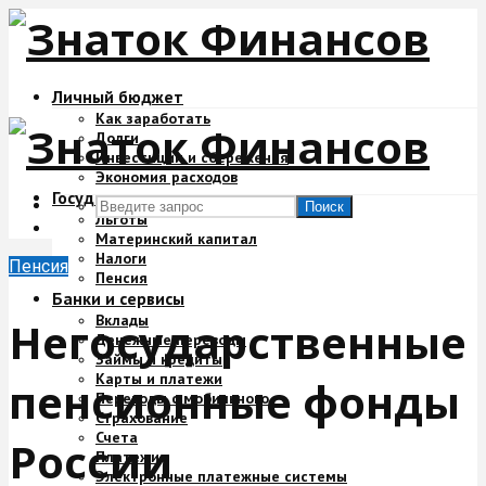
Личный бюджет
Как заработать
Долги
Инвестиции и сбережения
Экономия расходов
Государство и деньги
Поиск
Льготы
Материнский капитал
Налоги
Пенсия
Пенсия
Банки и сервисы
Вклады
Негосударственные
Денежные переводы
Займы и кредиты
Карты и платежи
пенсионные фонды
Переводы с мобильного
Страхование
Счета
России
Платежи
Электронные платежные системы