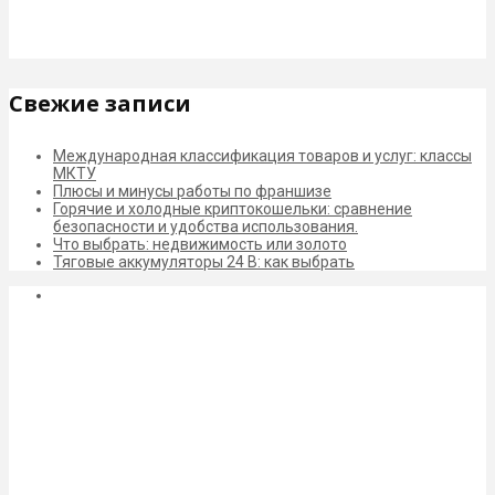
Свежие записи
Международная классификация товаров и услуг: классы
МКТУ
Плюсы и минусы работы по франшизе
Горячие и холодные криптокошельки: сравнение
безопасности и удобства использования.
Что выбрать: недвижимость или золото
Тяговые аккумуляторы 24 В: как выбрать