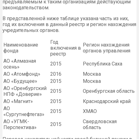
предъявляемым к таким организациям действующим
законодательством.
В представленной ниже таблице указана часть из них,
год их включения в данный реестр и регион нахождения
учредительных органов.
Год
Наименование
Регион нахождения
включения в
фонда
органов управления
реестр
АО «Алмазная
2015
Республика Саха
осень»
АО «Атомфонд»
2016
Москва
АО «Будущее»
2015
Москва
АО «Оренбургский
2015
Оренбургская область
НПФ «Доверие»
АО «Магнит»
2015
Краснодарский край
АО
2015
ХМАО
«Сургутнефтегаз»
АО «УГМК-
Свердловская
2015
Перспектива»
область