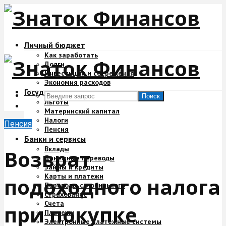
Личный бюджет
Как заработать
Долги
Инвестиции и сбережения
Экономия расходов
Государство и деньги
Поиск
Льготы
Материнский капитал
Налоги
Пенсия
Пенсия
Банки и сервисы
Вклады
Возврат
Денежные переводы
Займы и кредиты
Карты и платежи
подоходного налога
Переводы с мобильного
Страхование
Счета
при покупке
Платежи
Электронные платежные системы