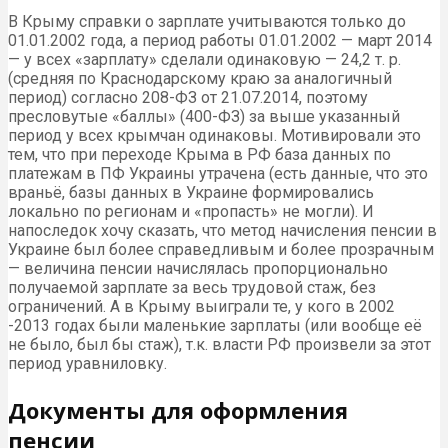
В Крыму справки о зарплате учитываются только до
01.01.2002 года, а период работы 01.01.2002 — март 2014
— у всех «зарплату» сделали одинаковую — 24,2 т. р.
(средняя по Краснодарскому краю за аналогичный
период) согласно 208-ФЗ от 21.07.2014, поэтому
пресловутые «баллы» (400-ФЗ) за выше указанный
период у всех крымчан одинаковы. Мотивировали это
тем, что при переходе Крыма в РФ база данных по
платежам в ПФ Украины утрачена (есть данные, что это
враньё, базы данных в Украине формировались
локально по регионам и «пропасть» не могли). И
напоследок хочу сказать, что метод начисления пенсии в
Украине был более справедливым и более прозрачным
— величина пенсии начислялась пропорционально
получаемой зарплате за весь трудовой стаж, без
ограничений. А в Крыму выиграли те, у кого в 2002
-2013 годах были маленькие зарплаты (или вообще её
не было, был бы стаж), т.к. власти РФ произвели за этот
период уравниловку.
Документы для оформления
пенсии