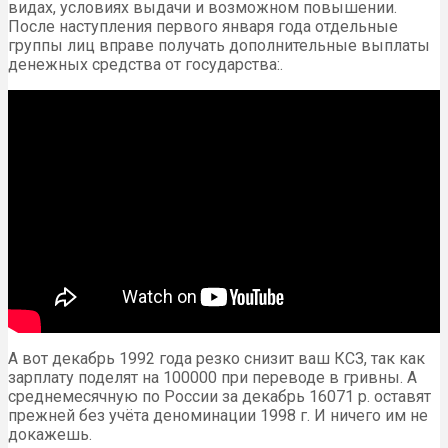
видах, условиях выдачи и возможном повышении.
После наступления первого января года отдельные
группы лиц вправе получать дополнительные выплаты
денежных средства от государства:.
А вот декабрь 1992 года резко снизит ваш КСЗ, так как
зарплату поделят на 100000 при переводе в гривны. А
среднемесячную по России за декабрь 16071 р. оставят
прежней без учёта деноминации 1998 г. И ничего им не
докажешь.