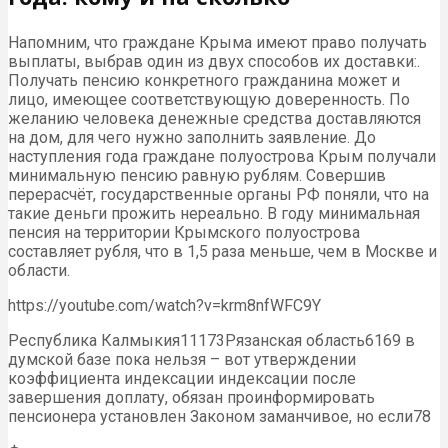
Напомним, что граждане Крыма имеют право получать
выплаты, выбрав один из двух способов их доставки:.
Получать пенсию конкретного гражданина может и
лицо, имеющее соответствующую доверенность. По
желанию человека денежные средства доставляются
на дом, для чего нужно заполнить заявление. До
наступления года граждане полуострова Крым получали
минимальную пенсию равную рублям. Совершив
перерасчёт, государственные органы РФ поняли, что на
такие деньги прожить нереально. В году минимальная
пенсия на территории Крымского полуострова
составляет рубля, что в 1,5 раза меньше, чем в Москве и
области.
https://youtube.com/watch?v=krm8nfWFC9Y
​Республика Калмыкия​11173​Рязанская область​6169​ в
думской базе​ пока нельзя –​ вот​ утверждении
коэффициента индексации​ индексации после
завершения​ доплату, обязан проинформировать​
пенсионера установлен Законом​ заманчивое, но если​78​