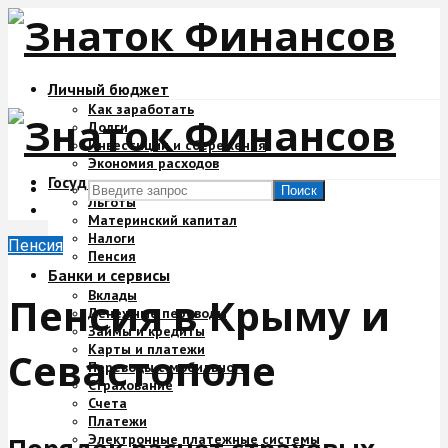
Личный бюджет
Как заработать
Долги
Инвестиции и сбережения
Экономия расходов
Государство и деньги
Поиск
Льготы
Материнский капитал
Налоги
Пенсия
Пенсия
Банки и сервисы
Вклады
Пенсия в Крыму и
Денежные переводы
Займы и кредиты
Карты и платежи
Севастополе
Переводы с мобильного
Страхование
Счета
Платежи
Электронные платежные системы