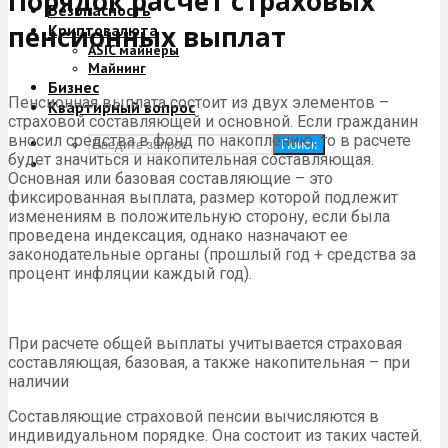
Порядок расчет страховых
Безопасность
пенсионных выплат
Криптовалюта
ASIC майнеры
Майнинг
Бизнес
Пенсионная выплата состоит из двух элементов –
Квартирный вопрос
страховой составляющей и основной. Если гражданин
вносил средства в фонд по накоплению, то в расчете
Поиск
будет значиться и накопительная составляющая.
Основная или базовая составляющие – это
фиксированная выплата, размер которой подлежит
изменениям в положительную сторону, если была
проведена индексация, однако назначают ее
законодательные органы (прошлый год + средства за
процент инфляции каждый год).
При расчете общей выплаты учитывается страховая
составляющая, базовая, а также накопительная – при
наличии
Составляющие страховой пенсии вычисляются в
индивидуальном порядке. Она состоит из таких частей.