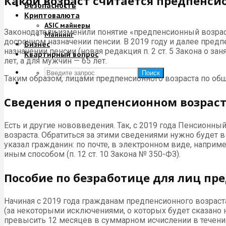
Какой возраст считается предпенс
Безопасность
Криптовалюта
ASIC майнеры
Законодатели изменили понятие «предпенсионный возраст».
Майнинг
досрочном назначении пенсии. В 2019 году и далее предп
Бизнес
назначении пенсии (новая редакция п. 2 ст. 5 Закона о з
Квартирный вопрос
лет, а для мужчин — 65 лет.
Поиск
Таким образом, лицами предпенсионного возраста по общ
Сведения о предпенсионном возрас
Есть и другие нововведения. Так, с 2019 года Пенсионны
возраста. Обратиться за этими сведениями нужно будет 
указал гражданин: по почте, в электронном виде, наприм
иным способом (п. 12 ст. 10 Закона № 350-ФЗ).
Пособие по безработице для лиц пр
Начиная с 2019 года гражданам предпенсионного возраст
(за некоторыми исключениями, о которых будет сказано
превысить 12 месяцев в суммарном исчислении в течени