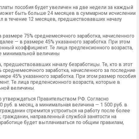
выплаты пособия будет увеличен на две недели за каждый
е может быть больше 24 месяцев в суммарном исчислении
тал в течение 12 месяцев, предшествовавших началу
 в размере 75% среднемесячного заработка, начисленного
далее — в размере 45% указанного заработка. При этом
нный коэффициент. Те лица предпенсионного возраста,
ере минимальной величины
в, предшествовавших началу безработицы. Те, кто в этот
% среднемесячного заработка, начисленного за последние
мере 45% указанного заработка. При этом размер пособия
т. Те лица предпенсионного возраста, которые в
ьной величины.
о утверждаться Правительством РФ. Согласно
 руб. в месяц, а минимальная величина — 1 500 руб. в
гражданин стремится устроиться на работу после более
 гражданин, направленный службой занятости на
езработице будет выплачиваться по общим правилам,