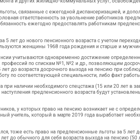
премонта и других жилищно-коммунальных услуг, освобожде
льготы, связанные с ежегодной диспансеризацией, и допо
оловная ответственность за увольнение работников предпе
 обязанность ежегодно предоставлять работникам предпенс
 5 лет до нового пенсионного возраста с учетом переходно
пользуются женщины 1968 года рождения и старше и мужчи
пенсии учитываются одновременно достижение определенно
х профессий по спискам №1, №2 и др., позволяющим досро
а 5 лет до возраста досрочного выхода на пенсию при собл
аботу по соответствующей специальности, либо факт работ
 при наличии необходимого спецстажа (15 или 20 лет в за
ы наступления предпенсионного возраста будут установлен
ников, у которых право на пенсию возникает не с определ
ный учитель, который в марте 2019 года выработает необх
нялся, тоже есть право на предпенсионные льготы за 5 лет
 5 лет до обычного для себя возраста выхода на пенсию (50