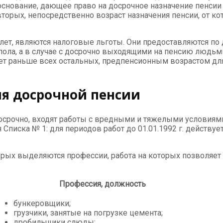
основание, дающее право на досрочное назначение пенсии
вторых, непосредственно возраст назначения пенсии, от к
 лет, являются налоговые льготы. Они предоставляются по
 пола, а в случае с досрочно выходящими на пенсию людьми
ет раньше всех остальных, предпенсионным возрастом для
ля досрочной пенсии
срочно, входят работы с вредными и тяжелыми условиями 
писка № 1: для периодов работ до 01.01.1992 г. действует П
торых выделяются профессии, работа на которых позволяе
Профессия, должность
бункеровщики;
грузчики, занятые на погрузке цемента;
дробильщики слюды;