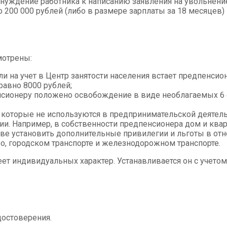
ынуждение работника к написанию заявления на увольнение
 200 000 рублей (либо в размере зарплаты за 18 месяцев)
мотрены:
и на учет в Центр занятости населения встает предпенсио
равно 8000 рублей;
нсионеру положено освобождение в виде необлагаемых 6 со
 которые не используются в предпринимательской деятельн
. Например, в собственности предпенсионера дом и кварти
ве установить дополнительные привилегии и льготы в от
о, городском транспорте и железнодорожном транспорте.
еет индивидуальных характер. Устанавливается он с учет
остоверения.