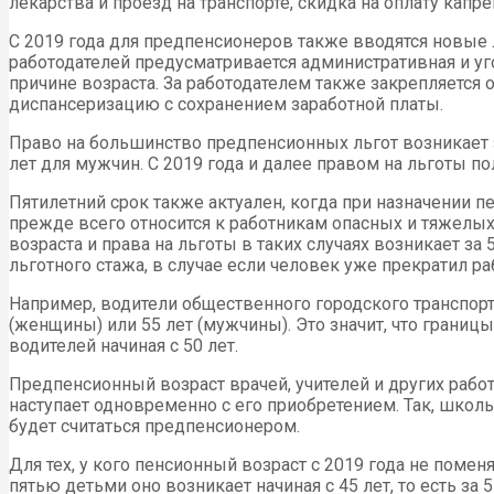
лекарства и проезд на транспорте, скидка на оплату ка
С 2019 года для предпенсионеров также вводятся новые 
работодателей предусматривается административная и уг
причине возраста. За работодателем также закрепляется
диспансеризацию с сохранением заработной платы.
Право на большинство предпенсионных льгот возникает за
лет для мужчин. С 2019 года и далее правом на льготы 
Пятилетний срок также актуален, когда при назначении 
прежде всего относится к работникам опасных и тяжелы
возраста и права на льготы в таких случаях возникает з
льготного стажа, в случае если человек уже прекратил р
Например, водители общественного городского транспорта
(женщины) или 55 лет (мужчины). Это значит, что границ
водителей начиная с 50 лет.
Предпенсионный возраст врачей, учителей и других работ
наступает одновременно с его приобретением. Так, школь
будет считаться предпенсионером.
Для тех, у кого пенсионный возраст с 2019 года не поме
пятью детьми оно возникает начиная с 45 лет, то есть за