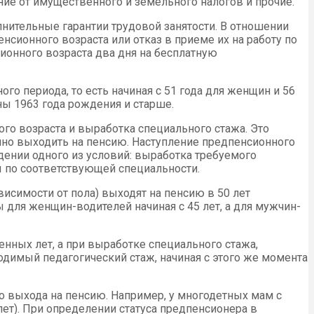
ние от имущественного и земельного налогов и прочие.
лнительные гарантии трудовой занятости. В отношении
нсионного возраста или отказ в приеме их на работу по
ионного возраста два дня на бесплатную
го периода, то есть начиная с 51 года для женщин и 56
ны 1963 года рождения и старше.
го возраста и выработка специального стажа. Это
чно выходить на пенсию. Наступление предпенсионного
юдении одного из условий: выработка требуемого
ы по соответствующей специальности.
висимости от пола) выходят на пенсию в 50 лет
ы для женщин-водителей начиная с 45 лет, а для мужчин-
енных лет, а при выработке специального стажа,
одимый педагогический стаж, начиная с этого же момента
 до выхода на пенсию. Например, у многодетных мам с
 лет). При определении статуса предпенсионера в