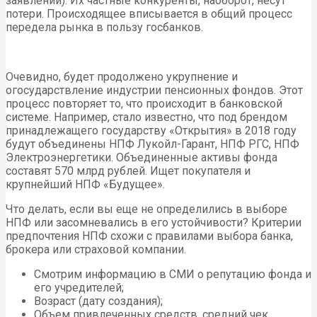
заявлений). Их частные конкуренты, наоборот, несут
потери. Происходящее вписывается в общий процесс
передела рынка в пользу госбанков.
Очевидно, будет продолжено укрупнение и
огосударствление индустрии пенсионных фондов. Этот
процесс повторяет то, что происходит в банковской
системе. Например, стало известно, что под брендом
принадлежащего государству «Открытия» в 2018 году
будут объединены НПФ Лукойл-Гарант, НПФ РГС, НПФ
Электроэнергетики. Объединенные активы фонда
составят 570 млрд рублей. Ищет покупателя и
крупнейший НПФ «Будущее».
Что делать, если вы еще не определились в выборе
НПФ или засомневались в его устойчивости? Критерии
предпочтения НПФ схожи с правилами выбора банка,
брокера или страховой компании.
Смотрим информацию в СМИ о репутацию фонда и
его учредителей;
Возраст (дату создания);
Объем привлеченных средств, средний чек,