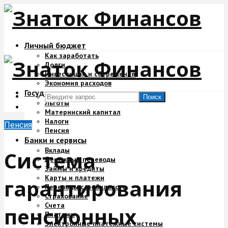
Личный бюджет
Как заработать
Долги
Инвестиции и сбережения
Экономия расходов
Государство и деньги
Поиск
Льготы
Материнский капитал
Налоги
Пенсия
Пенсия
Банки и сервисы
Вклады
Система
Денежные переводы
Займы и кредиты
Карты и платежи
гарантирования
Переводы с мобильного
Страхование
Счета
пенсионных
Платежи
Электронные платежные системы