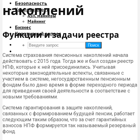
Безопасность
накоплений
Криптовалюта
ASIC майнеры
Майнинг
Бизнес
Функции и задачи реестра
Квартирный вопрос
Поиск
Система страхования пенсионных накоплений начала
действовать с 2015 года. Тогда же и был создан реестр
НПФ, которые к ней присоединились. Учитывая
некоторые законодательные аспекты, связанные с
участием в системе, негосударственным пенсионным
фондам было дано время в форме переходного периода
для приведения своей деятельности в соответствие с
новыми требованиями.
Система гарантирования в защите накоплений,
связанных с формированием будущей пенсии, работает
следующим таким образом, что за счет гарантийных
взносов НПФ формируется так называемый резервный
фонд.