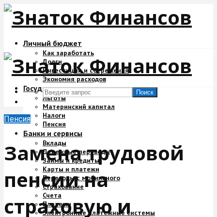
Личный бюджет
Как заработать
Долги
Инвестиции и сбережения
Экономия расходов
Государство и деньги
Поиск
Льготы
Материнский капитал
Налоги
Пенсия
Пенсия
Банки и сервисы
Вклады
Замена трудовой
Денежные переводы
Займы и кредиты
Карты и платежи
пенсии на
Переводы с мобильного
Страхование
Счета
страховую и
Платежи
Электронные платежные системы