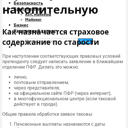
Безопасность
накопительную
Криптовалюта
ASIC майнеры
Майнинг
Бизнес
Как назначается страховое
Квартирный вопрос
содержание по старости
Поиск
При наступлении соответствующих правовых условий
претенденту следует написать заявление в ближайшем
отделении ПФР. Делать это можно:
лично;
почтовым отправлением;
через представителя;
на официальном сайте ПФР (через интернет);
в многофункциональном центре (если таковой
действует в городе).
Общие правила обработки заявок таковы:
Пенсионные выплаты назначаются с даты