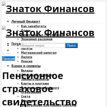
Личный бюджет
Как заработать
Долги
Инвестиции и сбережения
Экономия расходов
Государство и деньги
Поиск
Льготы
Материнский капитал
Налоги
Пенсия
Пенсия
Банки и сервисы
Вклады
Пенсионное
Денежные переводы
Займы и кредиты
Карты и платежи
страховое
Переводы с мобильного
Страхование
Счета
свидетельство
Платежи
Электронные платежные системы