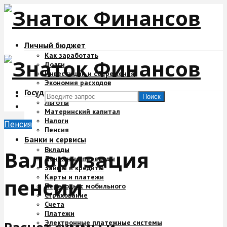
Личный бюджет
Как заработать
Долги
Инвестиции и сбережения
Экономия расходов
Государство и деньги
Поиск
Льготы
Материнский капитал
Налоги
Пенсия
Пенсия
Банки и сервисы
Вклады
Валоризация
Денежные переводы
Займы и кредиты
Карты и платежи
пенсии
Переводы с мобильного
Страхование
Счета
Платежи
Электронные платежные системы