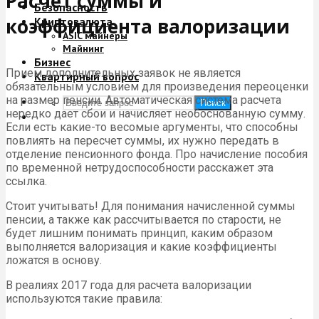
Расчет суммы и
Безопасность
коэффициента валоризации
Криптовалюта
ASIC майнеры
Майнинг
Бизнес
Прием дополнительных заявок не является
Квартирный вопрос
обязательным условием для произведения переоценки
на размер пенсии. Автоматическая система расчета
Поиск
нередко дает сбои и начисляет необоснованную сумму.
Если есть какие-то весомые аргументы, что способны
повлиять на пересчет суммы, их нужно передать в
отделение пенсионного фонда. Про начисление пособия
по временной нетрудоспособности расскажет эта
ссылка.
Стоит учитывать! Для понимания начисленной суммы
пенсии, а также как рассчитывается по старости, не
будет лишним понимать принцип, каким образом
выполняется валоризация и какие коэффициенты
ложатся в основу.
В реалиях 2017 года для расчета валоризации
используются такие правила: