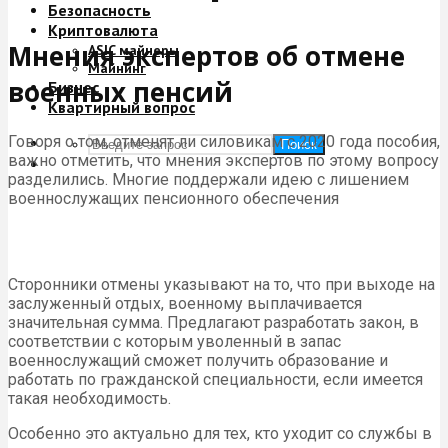
Безопасность
Криптовалюта
Мнения экспертов об отмене
ASIC майнеры
Майнинг
военных пенсий
Бизнес
Квартирный вопрос
Говоря о том, отменят ли силовикам с 2020 года пособия,
Поиск
важно отметить, что мнения экспертов по этому вопросу
разделились. Многие поддержали идею с лишением
военнослужащих пенсионного обеспечения
Сторонники отмены указывают на то, что при выходе на
заслуженный отдых, военному выплачивается
значительная сумма. Предлагают разработать закон, в
соответствии с которым уволенный в запас
военнослужащий сможет получить образование и
работать по гражданской специальности, если имеется
такая необходимость.
Особенно это актуально для тех, кто уходит со службы в