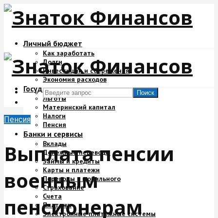
Личный бюджет
Как заработать
Долги
Инвестиции и сбережения
Экономия расходов
Государство и деньги
Поиск
Льготы
Материнский капитал
Налоги
Пенсия
Пенсия
Банки и сервисы
Вклады
Выплата пенсии
Денежные переводы
Займы и кредиты
Карты и платежи
военным
Переводы с мобильного
Страхование
Счета
пенсионерам
Платежи
Электронные платежные системы