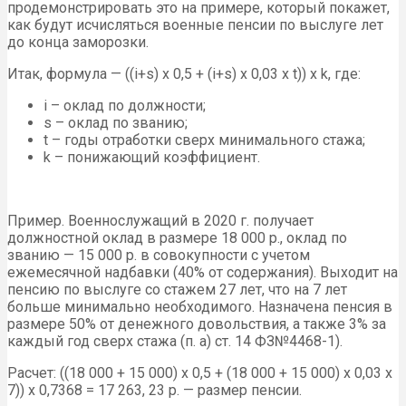
продемонстрировать это на примере, который покажет,
как будут исчисляться военные пенсии по выслуге лет
до конца заморозки.
Итак, формула — ((i+s) x 0,5 + (i+s) x 0,03 x t)) x k, где:
i – оклад по должности;
s – оклад по званию;
t – годы отработки сверх минимального стажа;
k – понижающий коэффициент.
Пример. Военнослужащий в 2020 г. получает
должностной оклад в размере 18 000 р., оклад по
званию — 15 000 р. в совокупности с учетом
ежемесячной надбавки (40% от содержания). Выходит на
пенсию по выслуге со стажем 27 лет, что на 7 лет
больше минимально необходимого. Назначена пенсия в
размере 50% от денежного довольствия, а также 3% за
каждый год сверх стажа (п. а) ст. 14 ФЗ№4468-1).
Расчет: ((18 000 + 15 000) х 0,5 + (18 000 + 15 000) х 0,03 х
7)) х 0,7368 = 17 263, 23 р. — размер пенсии.