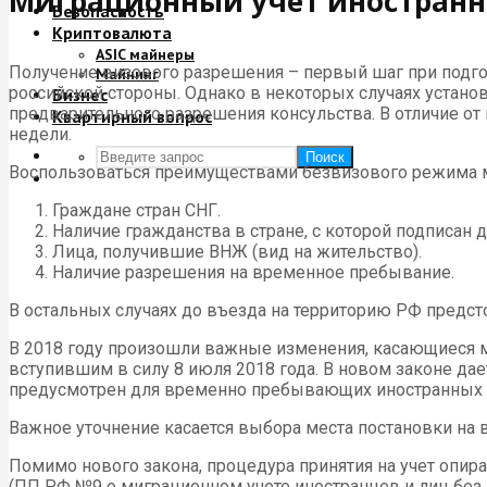
Миграционный учет иностран
Безопасность
Криптовалюта
ASIC майнеры
Получение визового разрешения – первый шаг при подго
Майнинг
российской стороны. Однако в некоторых случаях уста
Бизнес
предварительного разрешения консульства. В отличие о
Квартирный вопрос
недели.
Поиск
Воспользоваться преимуществами безвизового режима м
Граждане стран СНГ.
Наличие гражданства в стране, с которой подписан 
Лица, получившие ВНЖ (вид на жительство).
Наличие разрешения на временное пребывание.
В остальных случаях до въезда на территорию РФ предстои
В 2018 году произошли важные изменения, касающиеся 
вступившим в силу 8 июля 2018 года. В новом законе дае
предусмотрен для временно пребывающих иностранных 
Важное уточнение касается выбора места постановки на 
Помимо нового закона, процедура принятия на учет опир
(ПП РФ №9 о миграционном учете иностранцев и лиц без 