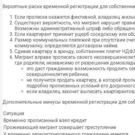
Вероятные риски временной регистрации для собственни
Если прописка окажется фиктивной, владелец жиль
Существует вероятность, что мигрант нарушит прави
Возможны административный штраф либо обращение
Если квартирант причинит ущерб соседскому или о
Размер коммунальных платежей при отсутствии счет
коммуналку, определяется договором найма.
Сдавая квартиру в аренду, собственник платит НДФЛ
Мигрант вправе прописать своего несовершеннолет
где родители, независимо от разрешения домовладе
это даст гражданину возможность продлить се
совершеннолетия ребенка;
не получится продать квартиру, в которой про
подробно прописанных условий его досрочного
если владелец захочет выписать квартирантов,
Дополнительные минусы временной регистрации для соб
Ситуация
Временно прописанный взял кредит
Проживающий мигрант совершает преступление
У временно зарегистрированного гражданина имеется