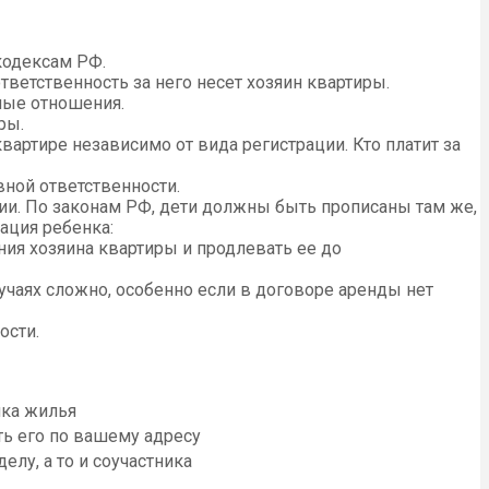
кодексам РФ.
ветственность за него несет хозяин квартиры.
ные отношения.
ры.
артире независимо от вида регистрации. Кто платит за
вной ответственности.
ии. По законам РФ, дети должны быть прописаны там же,
ация ребенка:
ния хозяина квартиры и продлевать ее до
лучаях сложно, особенно если в договоре аренды нет
ости.
ика жилья
ть его по вашему адресу
елу, а то и соучастника