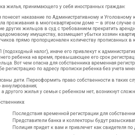
ка жилья, принимающего у себя иностранных граждан:
я понесет наказание по Административному и Уголовному 
ла проживания в многоквартирном доме — в этом случае от
 других жильцов в суд с требованием прекратить аренд
бщедомовому имуществу, возмещает убытки хозяин кварти
чиков прямо пропорционален количеству прописанных в кв
 (подоходный налог), иначе его привлекут к администрати
него ребенка на время, превышающее его срок регистрац
льца. Вот чем опасна для собственника временная регистр
бе регистрацию по адресу прописки ребенка без учета мне
писаны дети. Переоформить право собственности в таких с
 аннулирования;
 а другого жилья у семьи с ребенком нет, возникнут сложн
ственника:
Последствия временной регистрации для собственн
Представители банка и коллекторы будут разыскива
Полиция придет к вам и привлечет как свидетеля по д