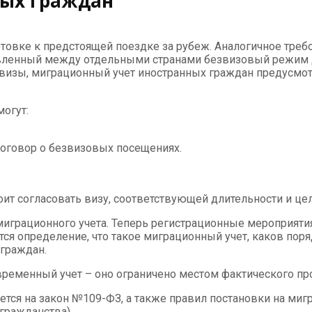
ных граждан
товке к предстоящей поездке за рубеж. Аналогичное треб
новленный между отдельными странами безвизовый режим 
т визы, миграционный учет иностранных граждан предусм
огут:
договор о безвизовых посещениях.
т согласовать визу, соответствующей длительности и цели п
миграционного учета. Теперь регистрационные мероприят
тся определение, что такое миграционный учет, каков пор
граждан.
временный учет – оно ограничено местом фактического пр
ается на закон №109-ФЗ, а также правил постановки на ми
гражданства).