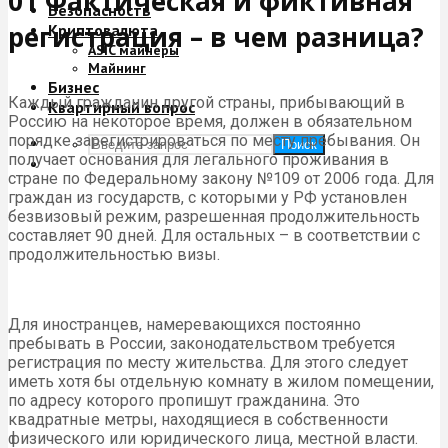
01 Фактическая и фиктивная
Безопасность
регистрация – в чем разница?
Криптовалюта
ASIC майнеры
Майнинг
Бизнес
Каждый гражданин другой страны, прибывающий в
Квартирный вопрос
Россию на некоторое время, должен в обязательном
порядке зарегистрироваться по месту пребывания. Он
Поиск
получает основания для легального проживания в
стране по Федеральному закону №109 от 2006 года. Для
граждан из государств, с которыми у РФ установлен
безвизовый режим, разрешенная продолжительность
составляет 90 дней. Для остальных – в соответствии с
продолжительностью визы.
Для иностранцев, намеревающихся постоянно
пребывать в России, законодательством требуется
регистрация по месту жительства. Для этого следует
иметь хотя бы отдельную комнату в жилом помещении,
по адресу которого пропишут гражданина. Это
квадратные метры, находящиеся в собственности
физического или юридического лица, местной власти.