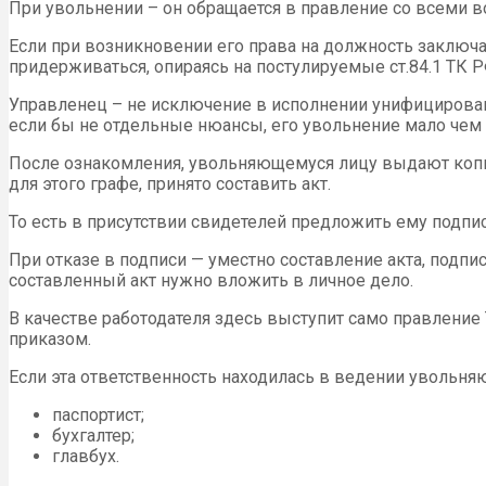
При увольнении – он обращается в правление со всеми во
Если при возникновении его права на должность заключа
придерживаться, опираясь на постулируемые ст.84.1 ТК 
Управленец – не исключение в исполнении унифицированн
если бы не отдельные нюансы, его увольнение мало чем 
После ознакомления, увольняющемуся лицу выдают копию п
для этого графе, принято составить акт.
То есть в присутствии свидетелей предложить ему подпи
При отказе в подписи — уместно составление акта, подпис
составленный акт нужно вложить в личное дело.
В качестве работодателя здесь выступит само правление 
приказом.
Если эта ответственность находилась в ведении увольняю
паспортист;
бухгалтер;
главбух.