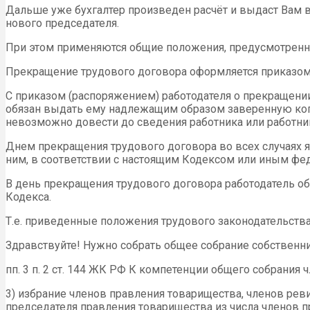
Дальше уже бухгалтер произведен расчёт и выдаст Вам 
нового председателя.
При этом применяются общие положения, предусмотренны
Прекращение трудового договора оформляется приказом 
С приказом (распоряжением) работодателя о прекращени
обязан выдать ему надлежащим образом заверенную копию
невозможно довести до сведения работника или работник
Днем прекращения трудового договора во всех случаях яв
ним, в соответствии с настоящим Кодексом или иным фе
В день прекращения трудового договора работодатель об
Кодекса.
Т.е. приведенные положения трудового законодательств
Здравствуйте! Нужно собрать общее собрание собственн
пп. 3 п. 2 ст. 144 ЖК РФ К компетенции общего собрания
3) избрание членов правления товарищества, членов рев
председателя правления товарищества из числа членов 