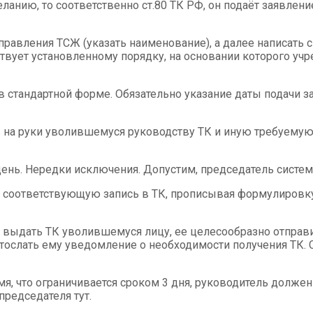
анию, то соответственно ст.80 ТК РФ, он подаёт заявлени
 правления ТСЖ (указать наименование), а далее написать
твует установленному порядку, на основании которого у
 стандартной форме. Обязательно указание даты подачи зая
в на руки уволившемуся руководству ТК и иную требуемую
нь. Нередки исключения. Допустим, председатель системат
 соответствующую запись в ТК, прописывая формулировку 
выдать ТК уволившемуся лицу, ее целесообразно отправит
 отослать ему уведомление о необходимости получения ТК. 
мя, что ограничивается сроком 3 дня, руководитель должен
председателя тут.