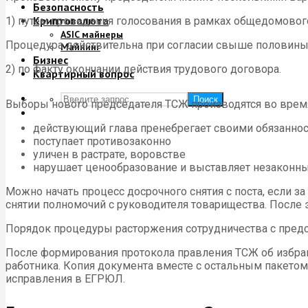
Безопасность
Криптовалюта
1) путем проведения голосования в рамках общедомового
ASIC майнеры
Процедура действительна при согласии свыше половины
Майнинг
Бизнес
2) по факту окончании действия трудового договора.
Квартирный вопрос
Поиск
Выборы нового председателя ТСЖ производятся во врем
действующий глава пренебрегает своими обязаннос
поступает противозаконно
уличен в растрате, воровстве
нарушает ценообразование и выставляет незаконн
Можно начать процесс досрочного снятия с поста, если з
снятии полномочий с руководителя товарищества. После 
Порядок процедуры расторжения сотрудничества с предс
После формирования протокола правления ТСЖ об избрани
работника. Копия документа вместе с остальным пакето
исправления в ЕГРЮЛ.