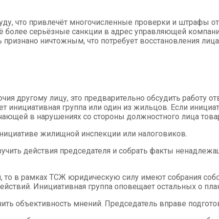
уду, что привлечёт многочисленные проверки и штрафы от
щё более серьёзные санкции в адрес управляющей компани
ь признано ничтожным, что потребует восстановления лиц
очия другому лицу, это предварительно обсудить работу о
ет инициативная группа или один из жильцов. Если инициа
чающей в нарушениях со стороны должностного лица това
нициативе жилищной инспекции или налоговиков.
изучить действия председателя и собрать факты ненадлеж
 то в рамках ТСЖ юридическую силу имеют собрания собс
ействий. Инициативная группа оповещает остальных о пла
ить объективность мнений. Председатель вправе подготов