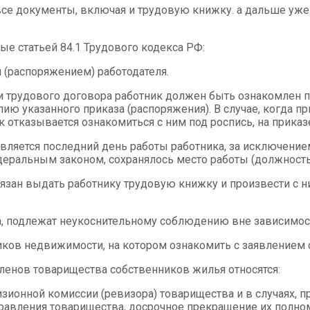
все документы, включая и трудовую книжку. а дальше уж
е статьей 84.1 Трудового кодекса РФ:
(распоряжением) работодателя.
и трудового договора работник должен быть ознакомлен п
 указанного приказа (распоряжения). В случае, когда пр
 отказывается ознакомиться с ним под роспись, на приказ
ляется последний день работы работника, за исключением 
деральным законом, сохранялось место работы (должность
язан выдать работнику трудовую книжку и произвести с ни
а, подлежат неукоснительному соблюдению вне зависимост
иков недвижимости, на котором ознакомить с заявлением
 членов товарищества собственников жилья относятся:
изионной комиссии (ревизора) товарищества и в случаях, 
правления товарищества, досрочное прекращение их полно