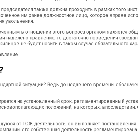
 председателя также должна проходить в рамках того инст
ченное им ранее должностное лицо, которое вправе испол
я увольнения.
моченным в отношении этого вопроса органом является об
ми наделено правление, то достаточно проведения заседа
жильцов не будет носить в таком случае обязательного хар
авление.
?
андартной ситуации? Ведь до недавнего времени, обознач
бирается на установленный срок, регламентированный уст
основополагающих положений, на которых, впоследствии, 
щуюся от ТСЖ деятельность, он выполняет постановления п
мпании, его собственная деятельность регламентирована 