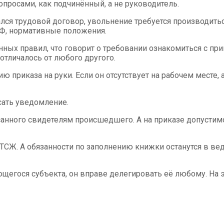
просами, как подчинённый, а не руководитель.
лся трудовой договор, увольнение требуется производитьс
РФ, нормативные положения.
ых правил, что говорит о требовании ознакомиться с при
отличалось от любого другого.
риказа на руки. Если он отсутствует на рабочем месте, а
сать уведомление.
анного свидетелям происшедшего. А на приказе допустимо с
ТСЖ. А обязанности по заполнению книжки останутся в веде
щегося субъекта, он вправе делегировать её любому. На э