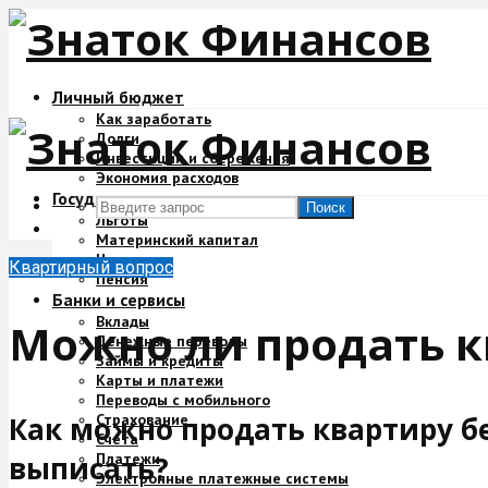
Личный бюджет
Как заработать
Долги
Инвестиции и сбережения
Экономия расходов
Государство и деньги
Поиск
Льготы
Материнский капитал
Налоги
Квартирный вопрос
Пенсия
Банки и сервисы
Вклады
Можно ли продать к
Денежные переводы
Займы и кредиты
Карты и платежи
Переводы с мобильного
Страхование
Как можно продать квартиру бе
Счета
Платежи
выписать?
Электронные платежные системы