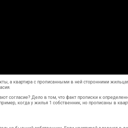
ы, а квартира с прописанными в ней сторонними жильцами 
асия.
ют согласие? Дело в том, что факт прописки к определенн
ример, когда у жилья 1 собственник, но прописаны в квар