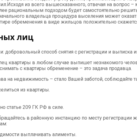
сил.Исходя из всего вышесказанного, отвечая на вопрос –
более рациональным подходом будет самостоятельно реши
начального владельца процедура выселения может оказатьс
артире обременения в виде жильцов положительно скажется
ных лиц
и: добровольный способ снятия с регистрации и выписка 
ец квартиры в любом случае выпишет незнакомого челов
снимать с квартиры обременение – это задача продавца.
ва на недвижимость – стало Вашей заботой, соблюдайте т
селиться из квартиры.
о статье 209 ГК РФ в силе.
обращайтесь в районную инстанцию по месту регистрации
ам:
одимости выплачивать алименты.