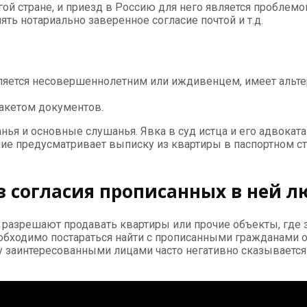
й стране, и приезд в Россию для него является проблемой
ять нотариально заверенное согласие почтой и т.д.
является несовершеннолетним или иждивенцем, имеет альт
акетом документов.
я и основные слушанья. Явка в суд истца и его адвоката 
ие предусматривает выписку из квартиры в паспортном с
з согласия прописанных в ней л
 разрешают продавать квартиры или прочие объекты, где 
ходимо постараться найти с прописанными гражданами об
 заинтересованными лицами часто негативно сказывается