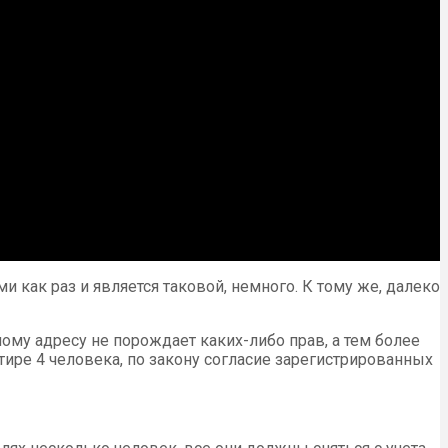
как раз и является таковой, немного. К тому же, далеко
ому адресу не порождает каких-либо прав, а тем более
тире 4 человека, по закону согласие зарегистрированных