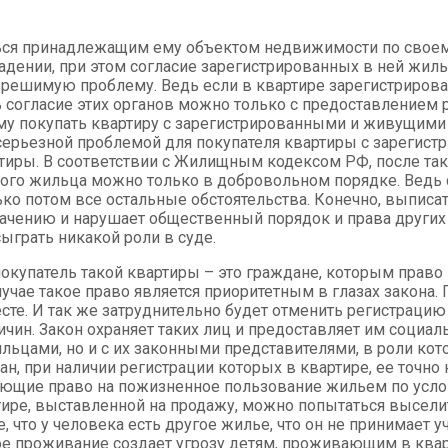
ться принадлежащим ему объектом недвижимости по своем
ладении, при этом согласие зарегистрированных в ней жиль
зрешимую проблему. Ведь если в квартире зарегистриров
ть согласие этих органов можно только с предоставление
му покупать квартиру с зарегистрированными и живущими 
ерьезной проблемой для покупателя квартиры с зарегистр
ртиры. В соответствии с Жилищным кодексом РФ, после так
ого жильца можно только в добровольном порядке. Ведь с
ько потом все остальные обстоятельства. Конечно, выписа
начению и нарушает общественный порядок и права других 
ыграть никакой роли в суде.
покупатель такой квартиры – это граждане, которым прав
лучае такое право является приоритетным в глазах закона.
есте. И так же затруднительно будет отменить регистраци
ин. Закон охраняет таких лиц и предоставляет им социаль
ильцами, но и с их законными представителями, в роли к
н, при наличии регистрации которых в квартире, ее точно 
меющие право на пожизненное пользование жильем по усл
ире, выставленной на продажу, можно попытаться выселит
, что у человека есть другое жилье, что он не принимает 
ное проживание создает угрозу детям, проживающим в ква