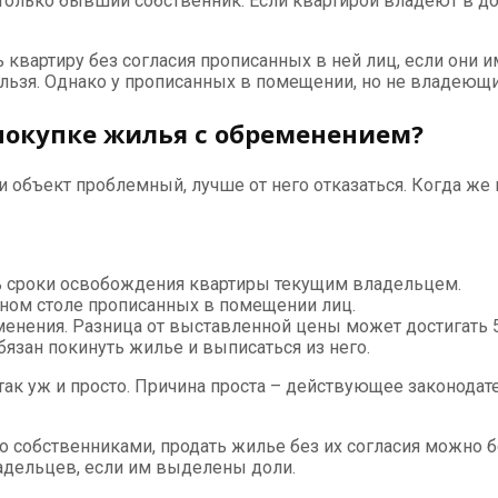
олько бывший собственник. Если квартирой владеют в дол
 квартиру без согласия прописанных в ней лиц, если они
ельзя. Однако у прописанных в помещении, но не владеющи
покупке жилья с обременением?
и объект проблемный, лучше от него отказаться. Когда же
ть сроки освобождения квартиры текущим владельцем.
ртном столе прописанных в помещении лиц.
енения. Разница от выставленной цены может достигать 
бязан покинуть жилье и выписаться из него.
так уж и просто. Причина проста – действующее законодат
го собственниками, продать жилье без их согласия можно 
адельцев, если им выделены доли.