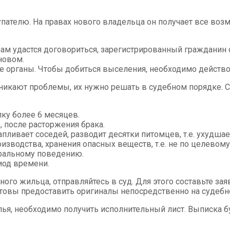
упателю. На правах нового владельца он получает все во
ам удастся договориться, зарегистрированный гражданин 
новом.
органы. Чтобы добиться выселения, необходимо действов
зникают проблемы, их нужно решать в судебном порядке.
ку более 6 месяцев.
 после расторжения брака.
пливает соседей, разводит десятки питомцев, т.е. ухудша
зводства, хранения опасных веществ, т.е. не по целевом
оральному поведению.
иод времени.
го жильца, отправляйтесь в суд. Для этого составьте за
готовы предоставить оригиналы непосредственно на судебн
лья, необходимо получить исполнительный лист. Выписка 