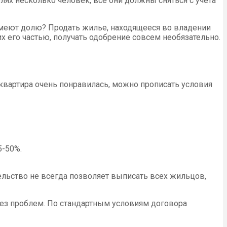
ях несколько человек, все они должны сняться с учета
 имеют долю? Продать жилье, находящееся во владении
х его частью, получать одобрение совсем необязательно.
 квартира очень понравилась, можно прописать условия
5-50%.
ельство не всегда позволяет выписать всех жильцов,
без проблем. По стандартным условиям договора