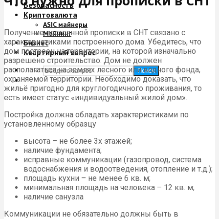
Что нужно для прописки в СНТ
Безопасность
Криптовалюта
ASIC майнеры
Получение постоянной прописки в СНТ связано с
Майнинг
характеристиками построенного дома. Убедитесь, что
Бизнес
дом построен на территории, на которой изначально
Квартирный вопрос
разрешено строительство. Дом не должен
располагаться на землях лесного или водного фонда,
Поиск
охраняемой территории. Необходимо доказать, что
жильё пригодно для круглогодичного проживания, то
есть имеет статус «индивидуальный жилой дом».
Постройка должна обладать характеристиками по
установленному образцу
высота – не более 3х этажей;
наличие фундамента;
исправные коммуникации (газопровод, система
водоснабжения и водоотведения, отопление и т.д.);
площадь кухни – не менее 6 кв. м;
минимальная площадь на человека – 12 кв. м;
наличие санузла
Коммуникации не обязательно должны быть в