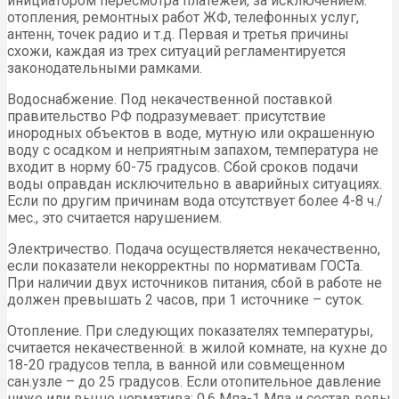
инициатором пересмотра платежей, за исключением:
отопления, ремонтных работ ЖФ, телефонных услуг,
антенн, точек радио и т.д. Первая и третья причины
схожи, каждая из трех ситуаций регламентируется
законодательными рамками.
Водоснабжение. Под некачественной поставкой
правительство РФ подразумевает: присутствие
инородных объектов в воде, мутную или окрашенную
воду с осадком и неприятным запахом, температура не
входит в норму 60-75 градусов. Сбой сроков подачи
воды оправдан исключительно в аварийных ситуациях.
Если по другим причинам вода отсутствует более 4-8 ч./
мес., это считается нарушением.
Электричество. Подача осуществляется некачественно,
если показатели некорректны по нормативам ГОСТа.
При наличии двух источников питания, сбой в работе не
должен превышать 2 часов, при 1 источнике – суток.
Отопление. При следующих показателях температуры,
считается некачественной: в жилой комнате, на кухне до
18-20 градусов тепла, в ванной или совмещенном
сан.узле – до 25 градусов. Если отопительное давление
ниже или выше норматива: 0,6 Мпа-1 Мпа и состав воды