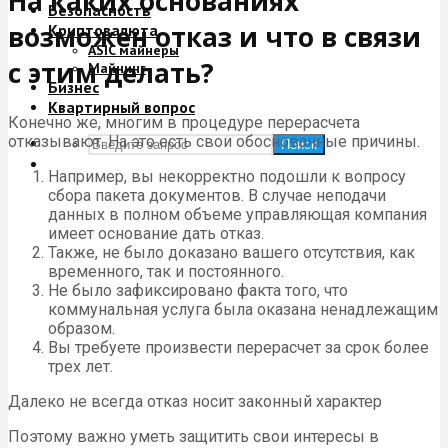
На каких основаниях
Безопасность
возможен отказ и что в связи
Криптовалюта
ASIC майнеры
с этим делать?
Майнинг
Бизнес
Квартирный вопрос
Конечно же, многим в процедуре перерасчета
отказывают. На это есть свои обоснованные причины.
Поиск
Например, вы некорректно подошли к вопросу
сбора пакета документов. В случае неподачи
данных в полном объеме управляющая компания
имеет основание дать отказ.
Также, не было доказано вашего отсутствия, как
временного, так и постоянного.
Не было зафиксировано факта того, что
коммунальная услуга была оказана ненадлежащим
образом.
Вы требуете произвести перерасчет за срок более
трех лет.
Далеко не всегда отказ носит законный характер
Поэтому важно уметь защитить свои интересы в