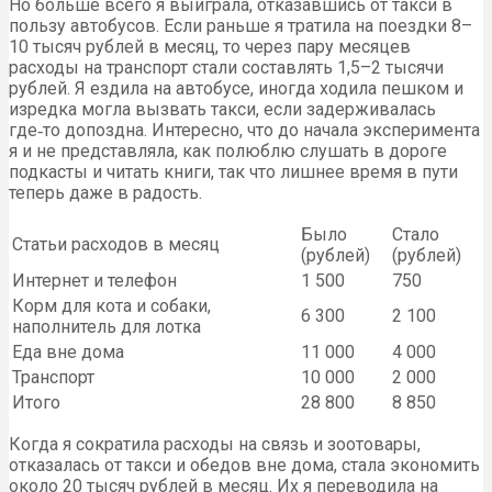
Но больше всего я выиграла, отказавшись от такси в
пользу автобусов. Если раньше я тратила на поездки 8–
10 тысяч рублей в месяц, то через пару месяцев
расходы на транспорт стали составлять 1,5–2 тысячи
рублей. Я ездила на автобусе, иногда ходила пешком и
изредка могла вызвать такси, если задерживалась
где‑то допоздна. Интересно, что до начала эксперимента
я и не представляла, как полюблю слушать в дороге
подкасты и читать книги, так что лишнее время в пути
теперь даже в радость.
Было
Стало
Статьи расходов в месяц
(рублей)
(рублей)
Интернет и телефон
1 500
750
Корм для кота и собаки,
6 300
2 100
наполнитель для лотка
Еда вне дома
11 000
4 000
Транспорт
10 000
2 000
Итого
28 800
8 850
Когда я сократила расходы на связь и зоотовары,
отказалась от такси и обедов вне дома, стала экономить
около 20 тысяч рублей в месяц. Их я переводила на