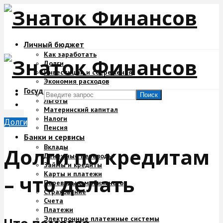
Личный бюджет
Как заработать
Долги
Инвестиции и сбережения
Экономия расходов
Государство и деньги
Поиск
Льготы
Материнский капитал
Налоги
Долги
Пенсия
Банки и сервисы
Вклады
Долги по кредитам
Денежные переводы
Займы и кредиты
Карты и платежи
– что делать
Переводы с мобильного
Страхование
Счета
Платежи
Электронные платежные системы