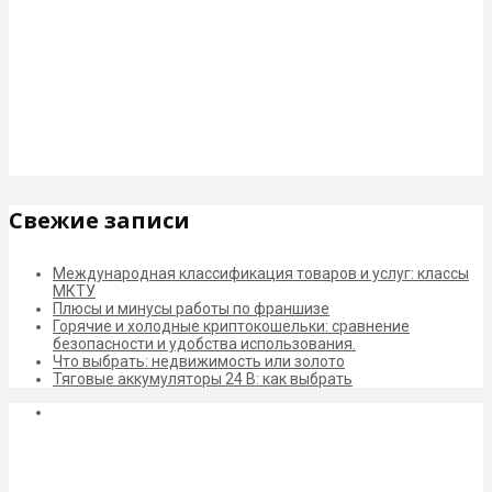
Свежие записи
Международная классификация товаров и услуг: классы
МКТУ
Плюсы и минусы работы по франшизе
Горячие и холодные криптокошельки: сравнение
безопасности и удобства использования.
Что выбрать: недвижимость или золото
Тяговые аккумуляторы 24 В: как выбрать