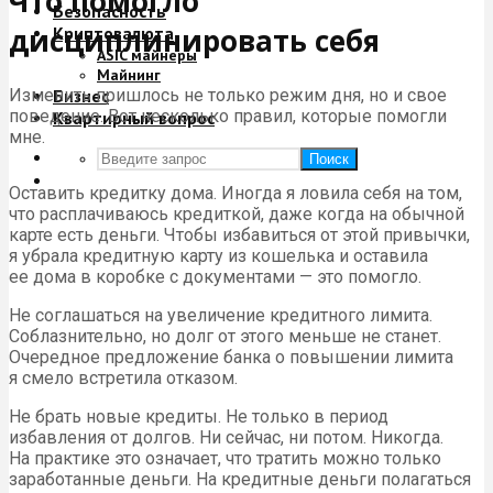
Что помогло
Безопасность
дисциплинировать себя
Криптовалюта
ASIC майнеры
Майнинг
Изменить пришлось не только режим дня, но и свое
Бизнес
поведение. Вот несколько правил, которые помогли
Квартирный вопрос
мне.
Поиск
Оставить кредитку дома. Иногда я ловила себя на том,
что расплачиваюсь кредиткой, даже когда на обычной
карте есть деньги. Чтобы избавиться от этой привычки,
я убрала кредитную карту из кошелька и оставила
ее дома в коробке с документами — это помогло.
Не соглашаться на увеличение кредитного лимита.
Соблазнительно, но долг от этого меньше не станет.
Очередное предложение банка о повышении лимита
я смело встретила отказом.
Не брать новые кредиты. Не только в период
избавления от долгов. Ни сейчас, ни потом. Никогда.
На практике это означает, что тратить можно только
заработанные деньги. На кредитные деньги полагаться