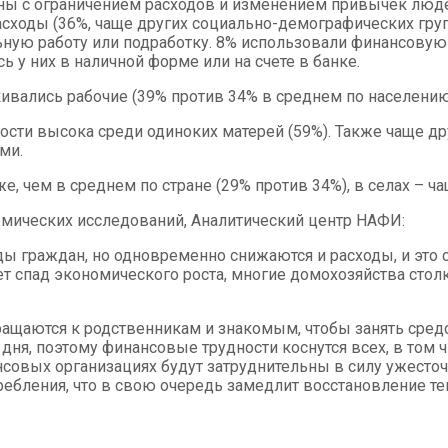
ны с ограничением расходов и изменением привычек людей
асходы (36%, чаще других социально-демографических груп
ную работу или подработку. 8% использовали финансовую 
 у них в наличной форме или на счете в банке.
ивались рабочие (39% против 34% в среднем по населению
ти высока среди одиноких матерей (59%). Также чаще др
ми.
, чем в среднем по стране (29% против 34%), в селах – ча
мических исследований, Аналитический центр НАФИ:
оды граждан, но одновременно снижаются и расходы, и эт
ет спад экономического роста, многие домохозяйства стол
щаются к родственникам и знакомым, чтобы занять средст
дня, поэтому финансовые трудности коснутся всех, в том 
нсовых организациях будут затруднительны в силу ужесто
ебления, что в свою очередь замедлит восстановление те