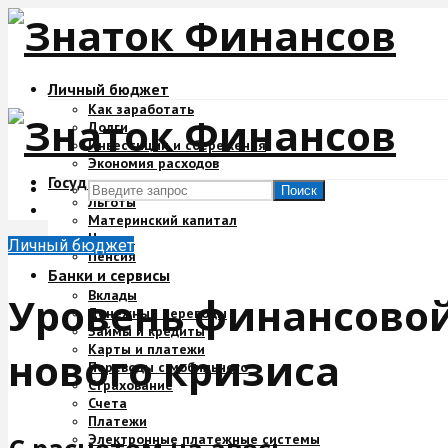
Личный бюджет
Как заработать
Долги
Инвестиции и сбережения
Экономия расходов
Государство и деньги
Поиск
Льготы
Материнский капитал
Налоги
Личный бюджет
Пенсия
Банки и сервисы
Вклады
Уровень финансовой
Денежные переводы
Займы и кредиты
Карты и платежи
нового кризиса
Переводы с мобильного
Страхование
Счета
Платежи
Электронные платежные системы