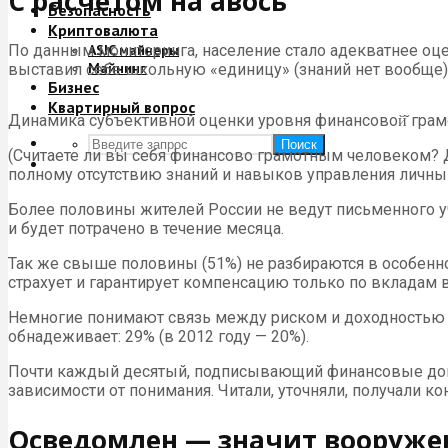
С расчетом на авось
Безопасность
Криптовалюта
По данным мониторинга, население стало адекватнее оце
ASIC майнеры
Майнинг
выставил себе школьную «единицу» (знаний нет вообще),
Бизнес
Квартирный вопрос
Динамика субъективной оценки уровня финансовой̆ грам
Поиск
(Считаете ли вы себя финансово грамотным человеком? Д
полному отсутствию знаний и навыков управления личны
Более половины жителей России не ведут письменного уч
и будет потрачено в течение месяца.
Так же свыше половины (51%) не разбираются в особенно
страхует и гарантирует компенсацию только по вкладам в 
Немногие понимают связь между риском и доходностью (че
обнадеживает: 29% (в 2012 году — 20%).
Почти каждый десятый, подписывающий финансовые договор
зависимости от понимания. Читали, уточняли, получали ко
Осведомлен — значит вооруже