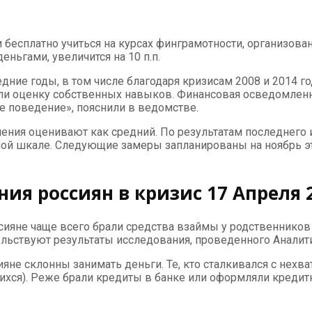
бесплатно учиться на курсах финграмотности, организован
ньгами, увеличится на 10 п.п.
дние годы, в том числе благодаря кризисам 2008 и 2014 г
или оценку собственных навыков. Финансовая осведомленн
е поведение», пояснили в ведомстве.
ения оценивают как средний. По результатам последнего и
ной шкале. Следующие замеры запланированы на ноябрь это
ия россиян в кризис 17 Апреля 
оссияне чаще всего брали средства взаймы у родственнико
ельствуют результаты исследования, проведенного Аналит
не склонны занимать деньги. Те, кто сталкивался с нехва
ихся). Реже брали кредиты в банке или оформляли кредитн