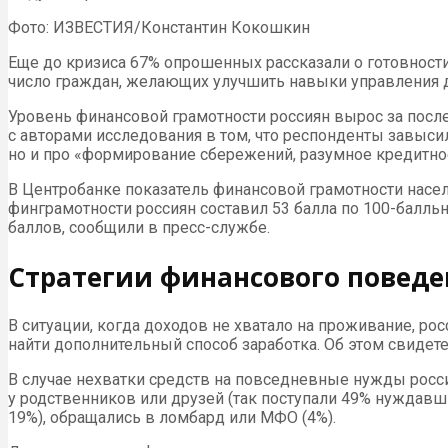
Фото: ИЗВЕСТИЯ/Константин Кокошкин
Еще до кризиса 67% опрошенных рассказали о готовности 
число граждан, желающих улучшить навыки управления де
Уровень финансовой грамотности россиян вырос за после
с авторами исследования в том, что респонденты завыс
но и про «формирование сбережений, разумное кредитно
В Центробанке показатель финансовой грамотности насел
финграмотности россиян составил 53 балла по 100-балль
баллов, сообщили в пресс-службе.
Стратегии финансового поведен
В ситуации, когда доходов не хватало на проживание, р
найти дополнительный способ заработка. Об этом свидет
В случае нехватки средств на повседневные нужды россия
у родственников или друзей (так поступали 49% нуждавш
19%), обращались в ломбард или МФО (4%).