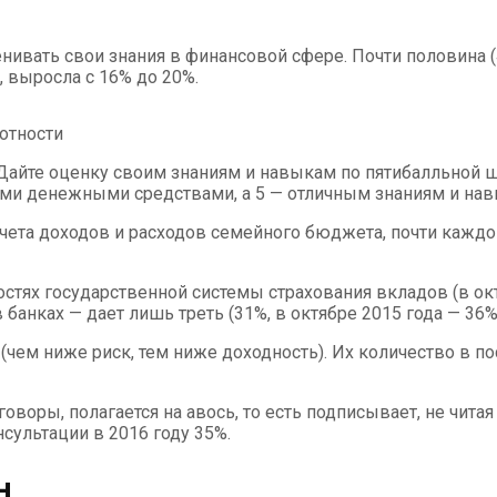
нивать свои знания в финансовой сфере. Почти половина (
 выросла с 16% до 20%.
отности
айте оценку своим знаниям и навыкам по пятибалльной шка
ми денежными средствами, а 5 — отличным знаниям и навы
ета доходов и расходов семейного бюджета, почти каждом
стях государственной системы страхования вкладов (в окт
банках — дает лишь треть (31%, в октябре 2015 года — 36%
м ниже риск, тем ниже доходность). Их количество в посл
ы, полагается на авось, то есть подписывает, не читая (9
нсультации в 2016 году 35%.
н