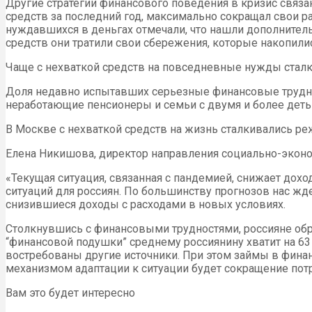
Другие стратегии финансового поведения в кризис связа
средств за последний год, максимально сокращал свои р
нуждавшихся в деньгах отмечали, что нашли дополнитель
средств они тратили свои сбережения, которые накопились
Чаще с нехваткой средств на повседневные нужды сталк
Доля недавно испытавших серьезные финансовые труднос
неработающие пенсионеры и семьи с двумя и более деть
В Москве с нехваткой средств на жизнь сталкивались реже
Елена Никишова, директор направления социально-эконо
«Текущая ситуация, связанная с пандемией, снижает дох
ситуаций для россиян. По большинству прогнозов нас жд
снизившиеся доходы с расходами в новых условиях.
Столкнувшись с финансовыми трудностями, россияне обра
“финансовой подушки” среднему россиянину хватит на 63 
востребованы другие источники. При этом займы в фина
механизмом адаптации к ситуации будет сокращение потр
Вам это будет интересно