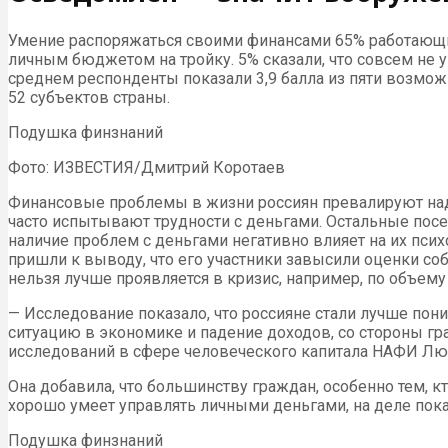
Умение распоряжаться своими финансами 65% работающи
личным бюджетом на тройку. 5% сказали, что совсем не 
среднем респонденты показали 3,9 балла из пяти возможн
52 субъектов страны.
Подушка финзнаний
Фото: ИЗВЕСТИЯ/Дмитрий Коротаев
Финансовые проблемы в жизни россиян превалируют над 
часто испытывают трудности с деньгами. Остальные посе
наличие проблем с деньгами негативно влияет на их пси
пришли к выводу, что его участники завысили оценки с
нельзя лучше проявляется в кризис, например, по объем
— Исследование показало, что россияне стали лучше по
ситуацию в экономике и падение доходов, со стороны г
исследований в сфере человеческого капитала НАФИ Л
Она добавила, что большинству граждан, особенно тем, кт
хорошо умеет управлять личными деньгами, на деле пок
Подушка финзнаний