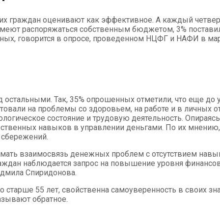
х граждан оценивают как эффективное. А каждый четверт
умеют распоряжаться собственным бюджетом, 3% поставили
ых, говорится в опросе, проведенном НЦФГ и НАФИ в марте
остальными. Так, 35% опрошенных отметили, что еще до 
товали на проблемы со здоровьем, на работе и в личных о
хологическое состояние и трудовую деятельность. Опираяс
обственных навыков в управлении деньгами. По их мнению
у сбережений.
нимать взаимосвязь денежных проблем с отсутствием нав
раждан наблюдается запрос на повышение уровня финансов
юдмила Спиридонова.
о старше 55 лет, свойственна самоуверенность в своих знан
азывают обратное.