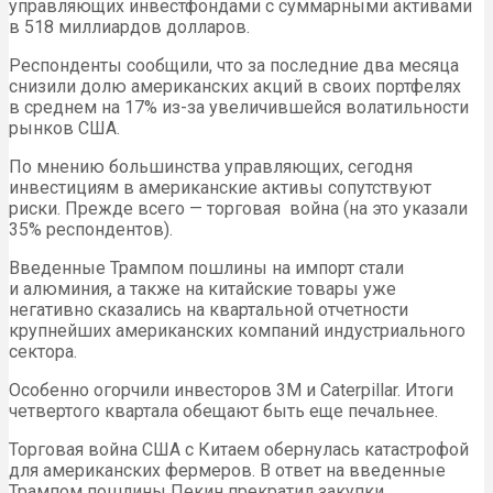
управляющих инвестфондами с суммарными активами
в 518 миллиардов долларов.
Респонденты сообщили, что за последние два месяца
снизили долю американских акций в своих портфелях
в среднем на 17% из-за увеличившейся волатильности
рынков США.
По мнению большинства управляющих, сегодня
инвестициям в американские активы сопутствуют
риски. Прежде всего — торговая война (на это указали
35% респондентов).
Введенные Трампом пошлины на импорт стали
и алюминия, а также на китайские товары уже
негативно сказались на квартальной отчетности
крупнейших американских компаний индустриального
сектора.
Особенно огорчили инвесторов 3M и Caterpillar. Итоги
четвертого квартала обещают быть еще печальнее.
Торговая война США с Китаем обернулась катастрофой
для американских фермеров. В ответ на введенные
Трампом пошлины Пекин прекратил закупки