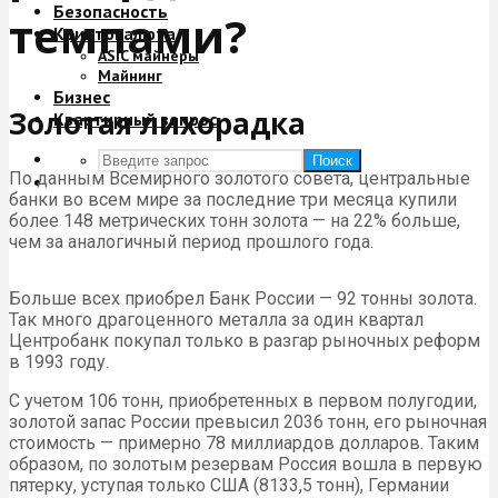
Безопасность
темпами?
Криптовалюта
ASIC майнеры
Майнинг
Бизнес
Золотая лихорадка
Квартирный вопрос
Поиск
По данным Всемирного золотого совета, центральные
банки во всем мире за последние три месяца купили
более 148 метрических тонн золота — на 22% больше,
чем за аналогичный период прошлого года.
Больше всех приобрел Банк России — 92 тонны золота.
Так много драгоценного металла за один квартал
Центробанк покупал только в разгар рыночных реформ
в 1993 году.
С учетом 106 тонн, приобретенных в первом полугодии,
золотой запас России превысил 2036 тонн, его рыночная
стоимость — примерно 78 миллиардов долларов. Таким
образом, по золотым резервам Россия вошла в первую
пятерку, уступая только США (8133,5 тонн), Германии