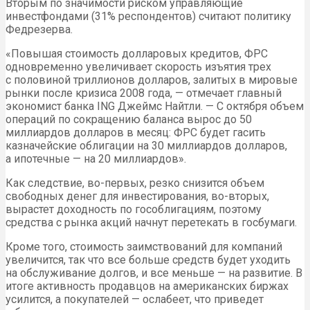
Вторым по значимости риском управляющие
инвестфондами (31% респондентов) считают политику
Федрезерва.
«Повышая стоимость долларовых кредитов, ФРС
одновременно увеличивает скорость изъятия трех
с половиной триллионов долларов, залитых в мировые
рынки после кризиса 2008 года, — отмечает главный
экономист банка ING Джеймс Найтли. — С октября объем
операций по сокращению баланса вырос до 50
миллиардов долларов в месяц: ФРС будет гасить
казначейские облигации на 30 миллиардов долларов,
а ипотечные — на 20 миллиардов».
Как следствие, во-первых, резко снизится объем
свободных денег для инвестирования, во-вторых,
вырастет доходность по гособлигациям, поэтому
средства с рынка акций начнут перетекать в госбумаги.
Кроме того, стоимость заимствований для компаний
увеличится, так что все больше средств будет уходить
на обслуживание долгов, и все меньше — на развитие. В
итоге активность продавцов на американских биржах
усилится, а покупателей — ослабеет, что приведет