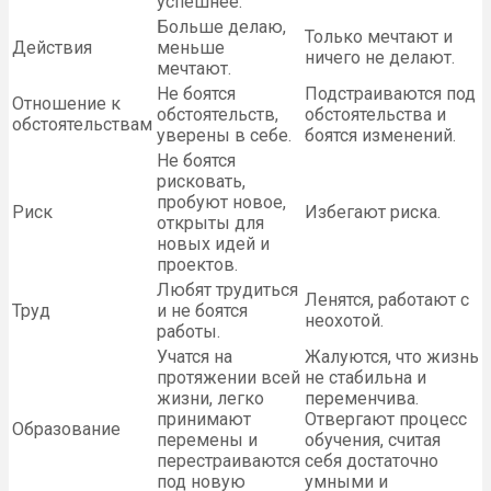
успешнее.
Больше делаю,
Только мечтают и
Действия
меньше
ничего не делают.
мечтают.
Не боятся
Подстраиваются под
Отношение к
обстоятельств,
обстоятельства и
обстоятельствам
уверены в себе.
боятся изменений.
Не боятся
рисковать,
пробуют новое,
Риск
Избегают риска.
открыты для
новых идей и
проектов.
Любят трудиться
Ленятся, работают с
Труд
и не боятся
неохотой.
работы.
Учатся на
Жалуются, что жизнь
протяжении всей
не стабильна и
жизни, легко
переменчива.
принимают
Отвергают процесс
Образование
перемены и
обучения, считая
перестраиваются
себя достаточно
под новую
умными и