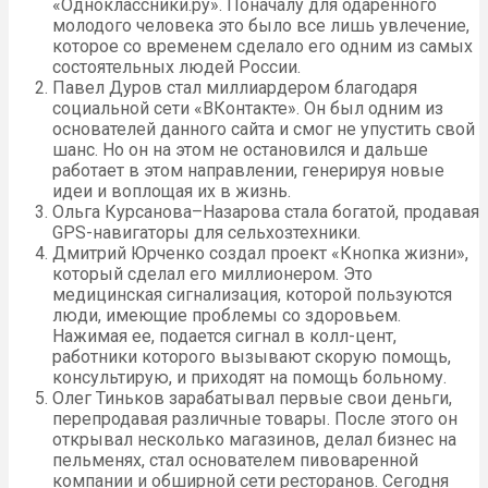
«Одноклассники.ру». Поначалу для одаренного
молодого человека это было все лишь увлечение,
которое со временем сделало его одним из самых
состоятельных людей России.
Павел Дуров стал миллиардером благодаря
социальной сети «ВКонтакте». Он был одним из
основателей данного сайта и смог не упустить свой
шанс. Но он на этом не остановился и дальше
работает в этом направлении, генерируя новые
идеи и воплощая их в жизнь.
Ольга Курсанова–Назарова стала богатой, продавая
GPS-навигаторы для сельхозтехники.
Дмитрий Юрченко создал проект «Кнопка жизни»,
который сделал его миллионером. Это
медицинская сигнализация, которой пользуются
люди, имеющие проблемы со здоровьем.
Нажимая ее, подается сигнал в колл-цент,
работники которого вызывают скорую помощь,
консультирую, и приходят на помощь больному.
Олег Тиньков зарабатывал первые свои деньги,
перепродавая различные товары. После этого он
открывал несколько магазинов, делал бизнес на
пельменях, стал основателем пивоваренной
компании и обширной сети ресторанов. Сегодня