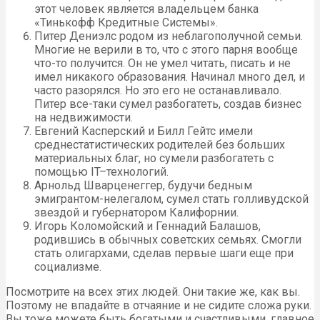
этот человек является владельцем банка
«Тинькофф Кредитные Системы».
Питер Дениэлс родом из неблагополучной семьи.
Многие не верили в то, что с этого парня вообще
что-то получится. Он не умел читать, писать и не
имел никакого образования. Начинал много дел, и
часто разорялся. Но это его не останавливало.
Питер все-таки сумел разбогатеть, создав бизнес
на недвижимости.
Евгений Касперский и Билл Гейтс имели
среднестатистических родителей без больших
материальных благ, но сумели разбогатеть с
помощью IT–технологий.
Арнольд Шварценеггер, будучи бедным
эмигрантом-нелегалом, сумел стать голливудской
звездой и губернатором Калифорнии.
Игорь Коломойский и Геннадий Балашов,
родившись в обычных советских семьях. Смогли
стать олигархами, сделав первые шаги еще при
социализме.
Посмотрите на всех этих людей. Они такие же, как вы.
Поэтому не впадайте в отчаяние и не сидите сложа руки.
Вы тоже можете быть богатыми и счастливыми, главное