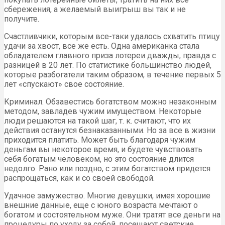
сбережения, а желаемый выигрыш вы так и не
получите.
Счастливчики, которым все-таки удалось схватить птицу
удачи за хвост, все же есть. Одна американка стала
обладателем главного приза лотереи дважды, правда с
разницей в 20 лет. По статистике большинство людей,
которые разбогатели таким образом, в течение первых 5
лет «спускают» свое состояние.
Криминал. Обзавестись богатством можно незаконным
методом, завладев чужим имуществом. Некоторые
люди решаются на такой шаг, т. к. считают, что их
действия останутся безнаказанными. Но за все в жизни
приходится платить. Может быть благодаря чужим
деньгам вы некоторое время, и будете чувствовать
себя богатым человеком, но это состояние длится
недолго. Рано или поздно, с этим богатством придется
распрощаться, как и со своей свободой.
Удачное замужество. Многие девушки, имея хорошие
внешние данные, еще с юного возраста мечтают о
богатом и состоятельном муже. Они тратят все деньги на
процедуры по уходу за собой, посещают светские