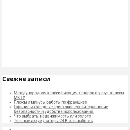
Свежие записи
Международная классификация товаров и услуг: классы
МКТУ
Плюсы и минусы работы по франшизе
Горячие и холодные криптокошельки: сравнение
безопасности и удобства использования.
Что выбрать: недвижимость или золото
Тяговые аккумуляторы 24 В: как выбрать