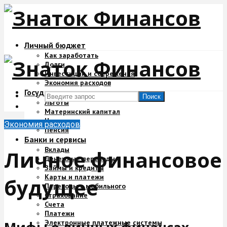
Личный бюджет
Как заработать
Долги
Инвестиции и сбережения
Экономия расходов
Государство и деньги
Поиск
Льготы
Материнский капитал
Налоги
Экономия расходов
Пенсия
Банки и сервисы
Вклады
Личное финансовое
Денежные переводы
Займы и кредиты
Карты и платежи
будущее
Переводы с мобильного
Страхование
Счета
Платежи
Электронные платежные системы