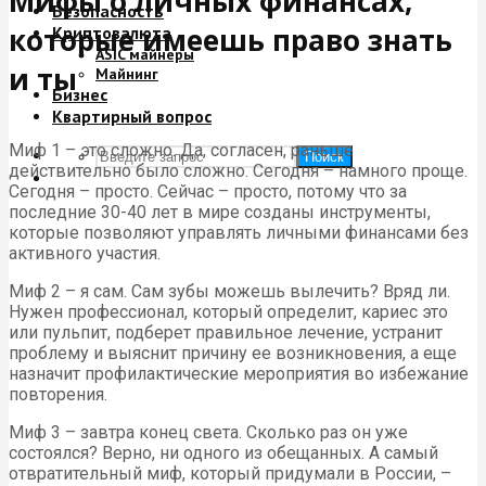
Мифы о личных финансах,
Безопасность
которые имеешь право знать
Криптовалюта
ASIC майнеры
и ты
Майнинг
Бизнес
Квартирный вопрос
Миф 1 – это сложно. Да, согласен, раньше
Поиск
действительно было сложно. Сегодня – намного проще.
Сегодня – просто. Сейчас – просто, потому что за
последние 30-40 лет в мире созданы инструменты,
которые позволяют управлять личными финансами без
активного участия.
Миф 2 – я сам. Сам зубы можешь вылечить? Вряд ли.
Нужен профессионал, который определит, кариес это
или пульпит, подберет правильное лечение, устранит
проблему и выяснит причину ее возникновения, а еще
назначит профилактические мероприятия во избежание
повторения.
Миф 3 – завтра конец света. Сколько раз он уже
состоялся? Верно, ни одного из обещанных. А самый
отвратительный миф, который придумали в России, –