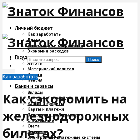
Личный бюджет
Как заработать
Долги
Инвестиции и сбережения
Экономия расходов
Государство и деньги
Поиск
Льготы
Материнский капитал
Налоги
Как заработать
Пенсия
Банки и сервисы
Вклады
Как сэкономить на
Денежные переводы
Займы и кредиты
Карты и платежи
железнодорожных
Переводы с мобильного
Страхование
Счета
билетах?
Платежи
Электронные платежные системы