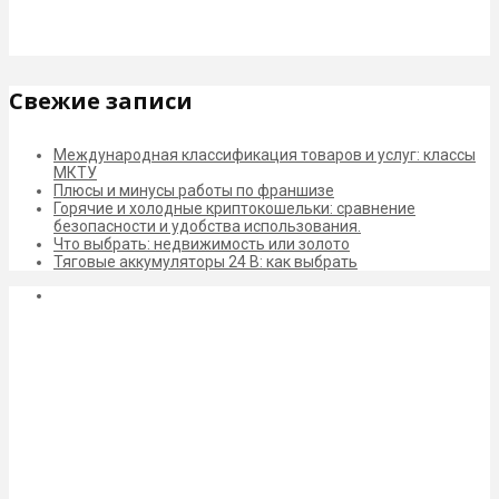
Свежие записи
Международная классификация товаров и услуг: классы
МКТУ
Плюсы и минусы работы по франшизе
Горячие и холодные криптокошельки: сравнение
безопасности и удобства использования.
Что выбрать: недвижимость или золото
Тяговые аккумуляторы 24 В: как выбрать