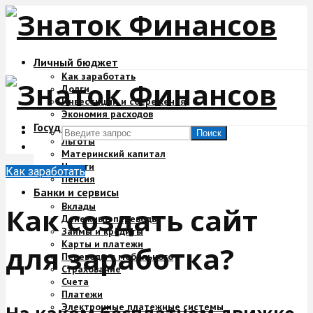
Личный бюджет
Как заработать
Долги
Инвестиции и сбережения
Экономия расходов
Государство и деньги
Поиск
Льготы
Материнский капитал
Налоги
Как заработать
Пенсия
Банки и сервисы
Вклады
Как создать сайт
Денежные переводы
Займы и кредиты
Карты и платежи
для заработка?
Переводы с мобильного
Страхование
Счета
Платежи
Электронные платежные системы