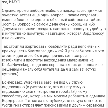
же, ИМХО.
Однако, кроме выбора наиболее подходящего движка
зачастую встает еще один вопрос — зачем создавать
именно блог, а не сделать обычный сайт все на той же
Joomla? Вопрос на самом деле очень хороший, ибо
Джумла позволяет создать настолько простую, удобную
и интуитивно понятную навигацию, которая Вордпрессу
и не снилась.
Так стоит ли жертвовать юзабилити ради непонятных
преимуществ блогового движка? Я для себя решил, что
стоит, и для этого был ряд причин, хотя вопрос
юзабилити и простоты нахождения материалов на
KtoNaNovenkogo.ru до сих пор остался так до конца и не
решенным (жалуются читатели, да я и сам зачастую
путаюсь).
Во-первых, WordPress заточен под быструю
индексацию (с учетом того, что вы эту самую
индексацию сайта настроили в robots.txt), чему
способствуют , которые мы можем добавить в админке
Вордпресса. Т.е. когда вы публикуете новую статью, то
WordPress отправляет поисковикам и другим сервисам