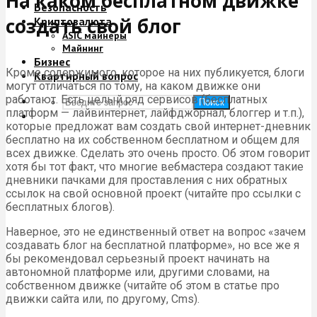
На каком бесплатном движке
Безопасность
создать свой блог
Криптовалюта
ASIC майнеры
Майнинг
Бизнес
Кроме содержимого, которое на них публикуется, блоги
Квартирный вопрос
могут отличаться по тому, на каком движке они
работают. Есть целый ряд сервисов (бесплатных
Поиск
платформ — лайвинтернет, лайфджорнал, блоггер и т.п.),
которые предложат вам создать свой интернет-дневник
бесплатно на их собственном бесплатном и общем для
всех движке. Сделать это очень просто. Об этом говорит
хотя бы тот факт, что многие вебмастера создают такие
дневники пачками для проставления с них обратных
ссылок на свой основной проект (читайте про ссылки с
бесплатных блогов).
Наверное, это не единственный ответ на вопрос «зачем
создавать блог на бесплатной платформе», но все же я
бы рекомендовал серьезный проект начинать на
автономной платформе или, другими словами, на
собственном движке (читайте об этом в статье про
движки сайта или, по другому, Cms).