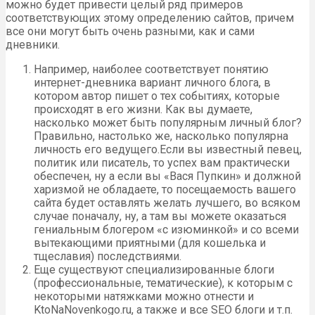
можно будет привести целый ряд примеров
соответствующих этому определению сайтов, причем
все они могут быть очень разными, как и сами
дневники.
Например, наиболее соответствует понятию
интернет-дневника вариант личного блога, в
котором автор пишет о тех событиях, которые
происходят в его жизни. Как вы думаете,
насколько может быть популярным личный блог?
Правильно, настолько же, насколько популярна
личность его ведущего.Если вы известный певец,
политик или писатель, то успех вам практически
обеспечен, ну а если вы «Вася Пупкин» и должной
харизмой не обладаете, то посещаемость вашего
сайта будет оставлять желать лучшего, во всяком
случае поначалу, ну, а там вы можете оказаться
гениальным блогером «с изюминкой» и со всеми
вытекающими приятными (для кошелька и
тщеславия) последствиями.
Еще существуют специализированные блоги
(профессиональные, тематические), к которым с
некоторыми натяжками можно отнести и
KtoNaNovenkogo.ru, а также и все SEO блоги и т.п.