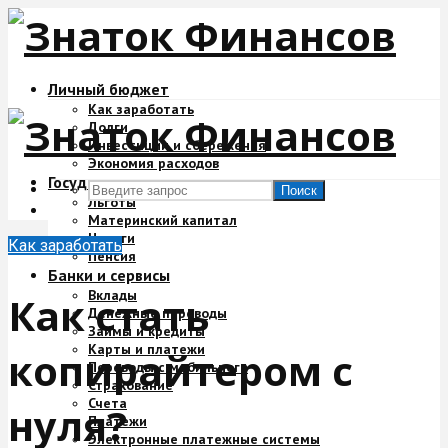
Личный бюджет
Как заработать
Долги
Инвестиции и сбережения
Экономия расходов
Государство и деньги
Поиск
Льготы
Материнский капитал
Налоги
Как заработать
Пенсия
Банки и сервисы
Вклады
Как стать
Денежные переводы
Займы и кредиты
Карты и платежи
копирайтером с
Переводы с мобильного
Страхование
Счета
нуля?
Платежи
Электронные платежные системы