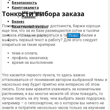
Безопасность
Криптовалюта
Тонкости выбора заказа
ASIC майнеры
Майнинг
Бизнес
Помимо уже упомянутых достоинств, биржи хороши
Квартирный вопрос
еще тем, что на их базе размещаются сотни и тысячи
заказов. Но как не растеряться в таком изобилии и
Поиск
выбрать первый текст в работу? Для этого следует
опираться на такие критерии:
тема и оплата;
профиль заказчика;
время на выполнение.
Что касается первого пункта, то здесь важно
отталкиваться от понимания автором выбранной темы и
насколько ему будет приятно или интересно об этом
писать. Если вам нравится ухаживать за комнатными
растениями, и вы многое можете об этом поведать, то
лучше писать на эту тему, чем выбрать заказ подороже,
например – о гипсокартоне, но о котором вы ничего не
знаете и потратите несколько часов только на изучение