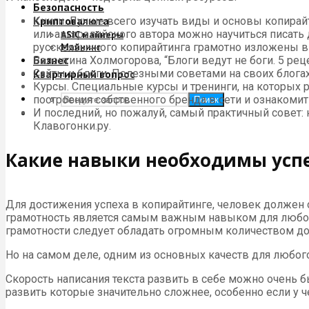
Безопасность
Криптовалюта
Книги. Лучше всего изучать виды и основы копирай
или австралийского автора можно научиться писать
ASIC майнеры
русскоязычного копирайтинга грамотно изложены в 
Майнинг
Бизнес
Валентина Холмогорова, “Блоги ведут не боги. 5 рец
Сайты и блоги. Полезными советами на своих блога
Квартирный вопрос
Курсы. Специальные курсы и тренинги, на которых ра
построения собственного бренда в сети и ознакоми
Поиск
И последний, но пожалуй, самый практичный совет:
Клавогонки.ру.
Какие навыки необходимы усп
Для достижения успеха в копирайтинге, человек должен
грамотность является самым важным навыком для любого
грамотности следует обладать огромным количеством до
Но на самом деле, одним из основных качеств для любого
Скорость написания текста развить в себе можно очень б
развить которые значительно сложнее, особенно если у ч