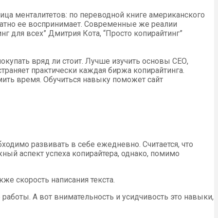
ница менталитетов: по переводной книге американского
кватно ее воспринимает. Современные же реалии
г для всех” Дмитрия Кота, “Просто копирайтинг”
покупать вряд ли стоит. Лучше изучить основы СЕО,
страняет практически каждая биржа копирайтинга.
мить время. Обучиться навыку поможет сайт
одимо развивать в себе ежедневно. Считается, что
ный аспект успеха копирайтера, однако, помимо
кже скорость написания текста.
 работы. А вот внимательность и усидчивость это навыки,