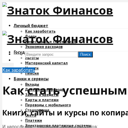
Личный бюджет
Как заработать
Долги
Инвестиции и сбережения
Экономия расходов
Государство и деньги
Поиск
Льготы
Материнский капитал
Налоги
Как заработать
Пенсия
Банки и сервисы
Вклады
Как стать успешным
Денежные переводы
Займы и кредиты
Карты и платежи
Переводы с мобильного
Страхование
Книги, сайты и курсы по копир
Счета
Платежи
Электронные платежные системы
И напоследок — подборка ценных ресурсов: