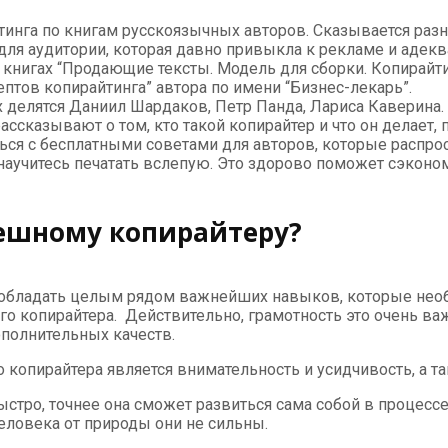
тинга по книгам русскоязычных авторов. Сказывается раз
 для аудитории, которая давно привыкла к рекламе и аде
книгах “Продающие тексты. Модель для сборки. Копирайтин
ептов копирайтинга” автора по имени “Бизнес-лекарь”.
х делятся Даниил Шардаков, Петр Панда, Лариса Каверина.
ссказывают о том, кто такой копирайтер и что он делает, 
ться с бесплатными советами для авторов, которые распро
 научитесь печатать вслепую. Это здорово поможет сэконо
ешному копирайтеру?
 обладать целым рядом важнейших навыков, которые необх
 копирайтера. Действительно, грамотность это очень важ
полнительных качеств.
 копирайтера является внимательность и усидчивость, а та
ыстро, точнее она сможет развиться сама собой в процессе
еловека от природы они не сильны.