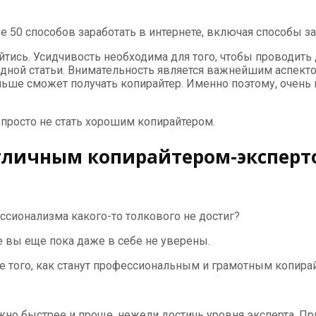
е 50 способов заработать в интернете, включая способы з
тись. Усидчивость необходима для того, чтобы проводить 
одной статьи. Внимательность является важнейшим аспекто
 больше сможет получать копирайтер. Именно поэтому, очен
 просто не стать хорошим копирайтером.
отличным копирайтером-эксперто
ессионализма какого-то толкового не достиг?
 вы еще пока даже в себе не уверены.
ле того, как станут профессиональным и грамотным копира
 быстрее и проще, нежели достичь уровня эксперта. Прич