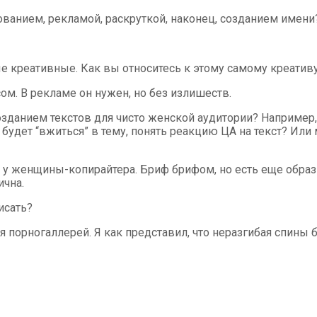
ванием, рекламой, раскруткой, наконец, созданием имени
амые креативные. Как вы относитесь к этому самому креатив
м. В рекламе он нужен, но без излишеств.
озданием текстов для чисто женской аудитории? Например
 будет “вжиться” в тему, понять реакцию ЦА на текст? Ил
ем у женщины-копирайтера. Бриф брифом, но есть еще обра
ична.
исать?
 порногаллерей. Я как представил, что неразгибая спины буд