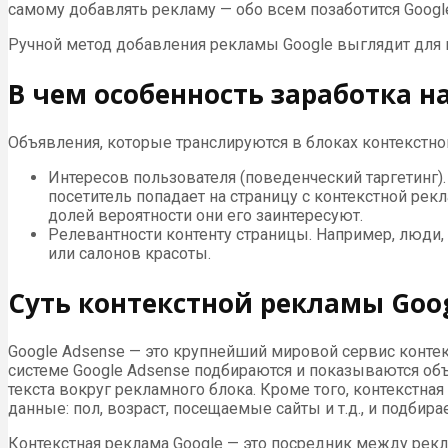
самому добавлять рекламу — обо всем позаботится Google.
Ручной метод добавления рекламы Google выглядит для 
В чем особенность заработка н
Объявления, которые транслируются в блоках контекстно
Интересов пользователя (поведенческий таргетинг).
посетитель попадает на страницу с контекстной рекл
долей вероятности они его заинтересуют.
Релевантности контенту страницы. Например, люди
или салонов красоты.
Суть контекстной рекламы Goog
Google Adsense — это крупнейший мировой сервис конте
системе Google Adsense подбираются и показываются объ
текста вокруг рекламного блока. Кроме того, контекстна
данные: пол, возраст, посещаемые сайты и т.д., и подби
Контекстная реклама Google — это посредник между рекл