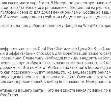
ния пассивного заработка. В Интернете существует множе
ия своего сайта массивом рекламных объявлений из разны
опулярный сервис для добавления рекламы Google на ваш 
. Являясь владельцем сайта, вы будете получать деньги к
ства о том, как добавить рекламу Google на WordPress, да
шифровывается как Cost Per Click или же Цена За Клик), 
остых и эффективных способов для монетизации вашего сай
ь правильно. Владельцу необходимо лишь внедрить небольшо
вления начнут отображаться в разных местах вашего сайта.
содержимом. Это поможет AdSense показывать более подхо
то как подсказку и будут размещать на вашем сайте рекла
подходящей рекламы для вашего сайта. Очевидно, что чел
век заинтересованный в кибер безопасности. Наверное эт
нетизации вашего сайта — это не единственная причина п
ordPress.