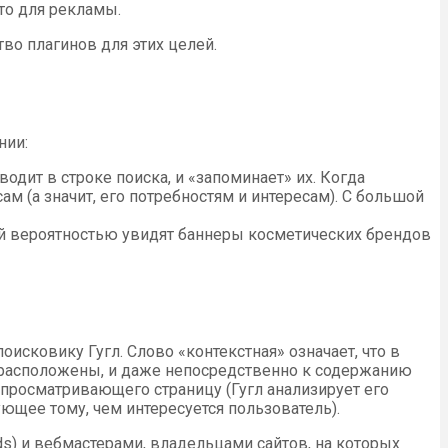
сто для рекламы.
о плагинов для этих целей.
нии:
одит в строке поиска, и «запоминает» их. Когда
м (а значит, его потребностям и интересам). С большой
ой вероятностью увидят баннеры косметических брендов
сковику Гугл. Слово «контекстная» означает, что в
ни расположены, и даже непосредственно к содержанию
, просматривающего страницу (Гугл анализирует его
ующее тому, чем интересуется пользователь).
s) и вебмастерами, владельцами сайтов, на которых