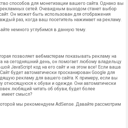
ство способов для монетизации вашего сайта. Однако вы
х рекламных сетей. Очевидным выходом станет выбор
сайт. Он может быть использован для отображения
аждый раз, когда ваш посетитель нажимает на рекламу.
вайте немного углубимся в данную тему.
которая позволяет вебмастерам показывать рекламу на
та на сегодняшний день, он помогает любому владельцу
й JavaScript код на его сайт и на этом все! Если ваша
 Сайт будет автоматически просканирован Google для
дящую рекламу для вашего сайта. К примеру, если вы
му относящуюся к обуви и одежде. Они автоматически
овек любящий читать об обуви, будет более
о имеет смысл?
о которой мы рекомендуем AdSense. Давайте рассмотрим