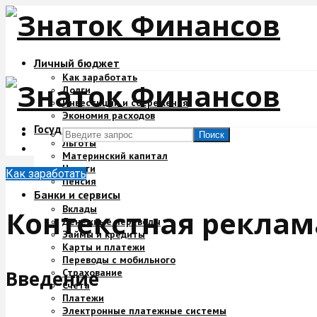
Личный бюджет
Как заработать
Долги
Инвестиции и сбережения
Экономия расходов
Государство и деньги
Поиск
Льготы
Материнский капитал
Налоги
Как заработать
Пенсия
Банки и сервисы
Вклады
Контекстная реклам
Денежные переводы
Займы и кредиты
Карты и платежи
Переводы с мобильного
Страхование
Введение
Счета
Платежи
Электронные платежные системы