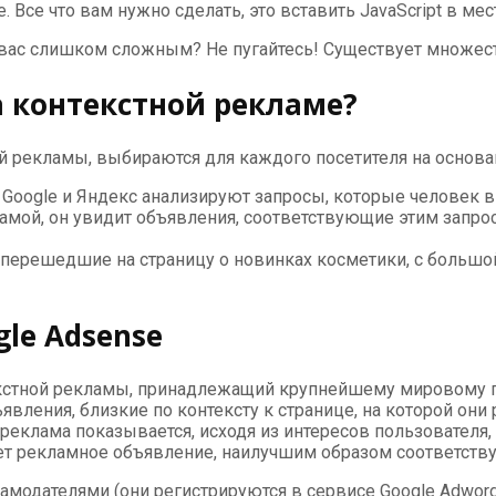
 Все что вам нужно сделать, это вставить JavaScript в ме
вас слишком сложным? Не пугайтесь! Существует множеств
а контекстной рекламе?
й рекламы, выбираются для каждого посетителя на основа
 Google и Яндекс анализируют запросы, которые человек вв
амой, он увидит объявления, соответствующие этим запроса
, перешедшие на страницу о новинках косметики, с больш
le Adsense
кстной рекламы, принадлежащий крупнейшему мировому пои
явления, близкие по контексту к странице, на которой о
я реклама показывается, исходя из интересов пользователя
рает рекламное объявление, наилучшим образом соответств
амодателями (они регистрируются в сервисе Google Adword