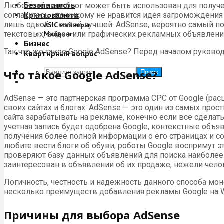
Безопасность
Любой сайт или блог может быть использован для получе
Криптовалюта
согласитесь, что никому не нравится идея загроможден
лишь одной — самой лучшей. AdSense, вероятно самый п
ASIC майнеры
текстовых, видео или графических рекламных объявлений
Майнинг
Бизнес
Так что же такое Google AdSense? Перед началом руковод
Квартирный вопрос
Что такое Google AdSense?
Поиск
AdSense — это партнерская программа CPC от Google (рас
своих сайтах и блогах. AdSense — это один из самых пр
сайта зарабатывать на рекламе, конечно если все сделат
учетная запись будет одобрена Google, контекстные объя
получения более полной информации о его страницах и 
любите вести блоги об обуви, роботы Google воспримут э
проверяют базу данных объявлений для поиска наиболее 
заинтересован в объявлении об их продаже, нежели чело
Логичность, честность и надежность данного способа мо
несколько преимуществ добавления рекламы Google на W
Причины для выбора AdSense