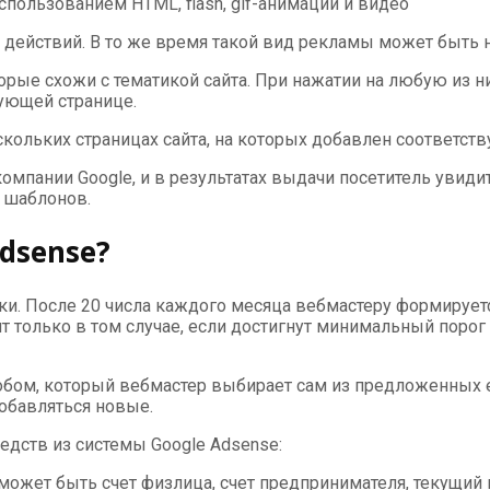
пользованием HTML, flash, gif-анимации и видео
о действий. В то же время такой вид рекламы может быт
орые схожи с тематикой сайта. При нажатии на любую из н
рующей странице.
кольких страницах сайта, на которых добавлен соответст
компании Google, и в результатах выдачи посетитель увид
 шаблонов.
dsense?
и. После 20 числа каждого месяца вебмастеру формируетс
т только в том случае, если достигнут минимальный порог
собом, который вебмастер выбирает сам из предложенных 
добавляться новые.
едств из системы Google Adsense:
ожет быть счет физлица, счет предпринимателя, текущий и