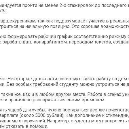
ендуется пройти не менее 2-х стажировок до последнего к
УЗа.
таршекурсникам, так как подразумевает участие в реальн
троиться на начальную позицию. Это хорошая возможност
льно формировать рабочий график соответственно режиму о
но зарабатывать копирайтингом, переводом текстов, созда
ию. Некоторые должности позволяют взять работу на дом 
. Без особых требований студенту можно устроиться на д
акие же, как и в любом другом месте. Работа в стенах ун
ся и правильно распоряжаться своим временем.
ать ущерб для учебы, нужно постараться все же присутст
арплате (около 5000 рублей). Как дополнение к стипендии
иваемых поручений. Например, студента могут попросить з
ым отказать в помощи.