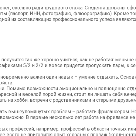
денег, сколько ради трудового стажа. Студента должны оф
ы (паспорт, ИНН, фотографию, флюорографию). Кроме того
дной из составляющих профессионального успеха являются
получится так же хорошо учиться, как не работая: меньш
графиками 5/2 и 2/2 и вовсе придется пропускать пары, к 
дновременно важен один навык – умение отдыхать. Основно
ойств.
ни. Помимо возможности эмоционально и полноценно отды
ресной и веселой порой жизни, стоит ли лишать себя вече
ть на хобби, встречи с родственниками и старыми друзьям
ать вышеупомянутых проблем – работать фрилансером. Но 
возможно. В первые несколько лет работа на фрилансе не
ых профессий, например, профессий в области точных или 
рее всего не пригодится опыт холодных продаж (колл-центр