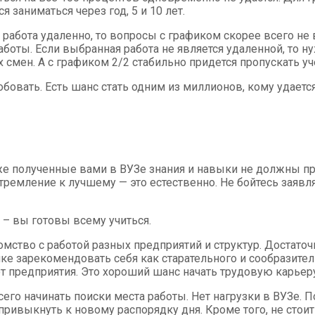
 заниматься через год, 5 и 10 лет.
и работа удаленно, то вопросы с графиком скорее всего н
работы. Если выбранная работа не является удаленной, то 
 смен. А с графиком 2/2 стабильно придется пропускать у
 пробовать. Есть шанс стать одним из миллионов, кому уда
Уже полученные вами в ВУЗе знания и навыки не должны пр
стремление к лучшему — это естественно. Не бойтесь заяв
– вы готовы всему учиться.
омство с работой разных предприятий и структур. Достато
ике зарекомендовать себя как старательного и сообразите
т предприятия. Это хороший шанс начать трудовую карьеру.
сего начинать поиски места работы. Нет нагрузки в ВУЗе.
ривыкнуть к новому распорядку дня. Кроме того, не стоит