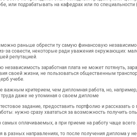
бе, или подрабатывать на кафедрах или по специальности (
 можно раньше обрести ту самую финансовую независимост
из-за совести, некоторые ради уважения окружающих: мало
шей репутацией.
ю независимость заработная плата не может потянуть, зар
вия своей жизни, не пользоваться общественным транспорт
ерб учебе.
е важным критерием, чем дипломная работа, но, например
труда даже не упоминая о своем дипломе
естовое задание, предоставить портфолио и рассказать о
оты: нужно сразу хвататься за возможность получить опы
из самых оплачиваемых, а при приеме на работу чаще всег
я в разных направлениях, то после получения диплома у не