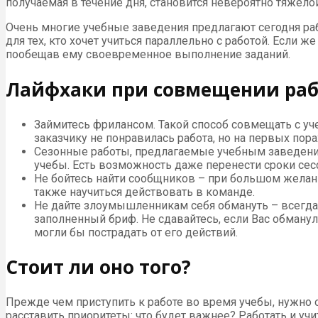
получаемая в течение дня, становится невероятно тяжело
Очень многие учебные заведения предлагают сегодня р
для тех, кто хочет учиться параллельно с работой. Если
пообещав ему своевременное выполнение заданий.
Лайфхаки при совмещении раб
Займитесь фрилансом. Такой способ совмещать с уче
заказчику не понравилась работа, но на первых по
Сезонные работы, предлагаемые учебным заведени
учебы. Есть возможность даже перенести сроки сесс
Не бойтесь найти сообщников – при большом желани
также научиться действовать в команде.
Не дайте злоумышленникам себя обмануть – всегда
заполненный бриф. Не сдавайтесь, если Вас обману
могли бы пострадать от его действий.
Стоит ли оно того?
Прежде чем приступить к работе во время учебы, нужно о
расставить приоритеты: что будет важнее? Работать и уч