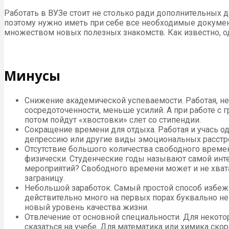
Работать в ВУЗе стоит не столько ради дополнительных 
поэтому нужно иметь при себе все необходимые документ
множеством новых полезных знакомств. Как известно, о
Минусы
Снижение академической успеваемости. Работая, не 
сосредоточенности, меньше усилий. А при работе с 
потом пойдут «хвостовки» слет со стипендии.
Сокращение времени для отдыха. Работая и учась о
депрессию или другие виды эмоциональных расстр
Отсутствие большого количества свободного време
физически. Студенческие годы называют самой инте
мероприятий? Свободного времени может и не хвата
заграницу.
Небольшой заработок. Самый простой способ избеж
действительно много на первых порах буквально не
новый уровень качества жизни.
Отвлечение от основной специальности. Для некотор
сказаться на учебе. Для математика или химика ско