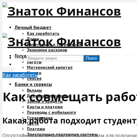
Личный бюджет
Как заработать
Долги
Инвестиции и сбережения
Экономия расходов
Государство и деньги
Поиск
Льготы
Материнский капитал
Налоги
Как заработать
Пенсия
Банки и сервисы
Вклады
Как совмещать рабо
Денежные переводы
Займы и кредиты
Карты и платежи
Переводы с мобильного
Страхование
Какая работа подходит студент
Счета
Платежи
Электронные платежные системы
Отсутствие опыта не является препятствием для получен