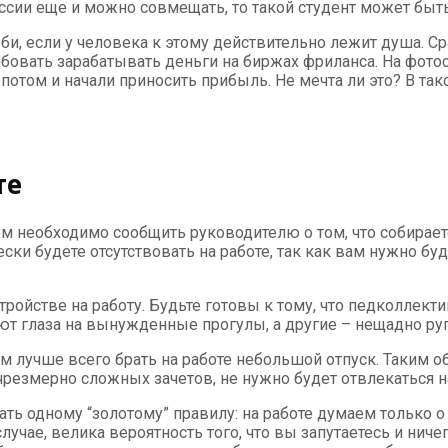
ессии еще и можно совмещать, то такой студент может бы
би, если у человека к этому действительно лежит душа. С
пробовать зарабатывать деньги на биржах фриланса. На фо
потом и начали приносить прибыль. Не мечта ли это? В та
те
 необходимо сообщить руководителю о том, что собирает
ски будете отсутствовать на работе, так как вам нужно бу
ройстве на работу. Будьте готовы к тому, что педколлект
ют глаза на вынужденные прогулы, а другие – нещадно руг
м лучше всего брать на работе небольшой отпуск. Таким 
 чрезмерно сложных зачетов, не нужно будет отвлекаться 
ь одному “золотому” правилу: на работе думаем только о т
ае, велика вероятность того, что вы запутаетесь и ничего 