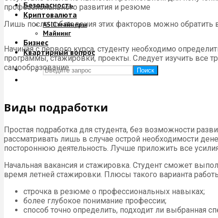
Безопасность
профессионального развития и резюме
Криптовалюта
Лишь после соблюдения этих факторов можно обратить в
ASIC майнеры
Майнинг
Бизнес
Начиная с первого курса, студенту необходимо определи
Квартирный вопрос
программы, стажировки, проекты. Следует изучить все т
самообразование.
Поиск
Виды подработки
Простая подработка для студента, без возможности разви
рассматривать лишь в случае острой необходимости денег
постороннюю деятельность. Лучше приложить все усилия 
Начальная вакансия и стажировка. Студент сможет выпо
время летней стажировки. Плюсы такого варианта работ
строчка в резюме о профессиональных навыках;
более глубокое понимание профессии;
способ точно определить, подходит ли выбранная сп