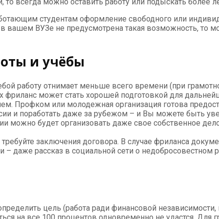
й, то всегда можно оставить работу или подыскать более л
аботающим студентам оформление свободного или индивид
 же в вашем ВУЗе не предусмотрена такая возможность, то 
оты и учёбы
бой работу отнимает меньше всего времени (при грамотном
рах фриланс может стать хорошей подготовкой для дальней
ем. Профком или молодежная организация готова предост
ии и поработать даже за рубежом – и Вы можете быть увер
и можно будет организовать даже свое собственное дело. 
 требуйте заключения договора. В случае фриланса доку
ли – даже рассказ в социальной сети о недобросовестном
пределить цель (работа ради финансовой независимости, к
иться на все 100 процентов одновременно не удастся. Для