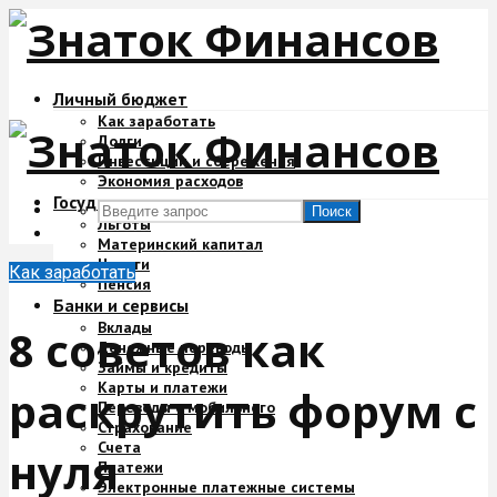
Личный бюджет
Как заработать
Долги
Инвестиции и сбережения
Экономия расходов
Государство и деньги
Поиск
Льготы
Материнский капитал
Налоги
Как заработать
Пенсия
Банки и сервисы
Вклады
8 советов как
Денежные переводы
Займы и кредиты
Карты и платежи
раскрутить форум с
Переводы с мобильного
Страхование
Счета
нуля
Платежи
Электронные платежные системы