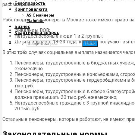
Безопасность
рассмотрения.
Криптовалюта
ASIC майнеры
Работающие пенсионеры в Москве тоже имеют право на п
Майнинг
Бизнес
Инвалиды ВОВ;
Квартирный вопрос
Нетрудоспособные люди 1 и 2 группы;
Дети в возрасте 18-23 года, которые получают вып
Поиск
В этих трёх случаях социальная выплата назначается чело
Пенсионеры, трудоустроенные в бюджетных учрежден
ежемесячно.
Пенсионеры, трудоустроенные консьержами, сторож
Пенсионеры, трудоустроенные гардеробщиками в бю
тыс. руб.
Пенсионеры, трудоустроенные в сфере благоустройс
должна превышать 20 тыс. руб. ежемесячно;
Нетрудоспособные граждане с 3 группой инвалидно
20 тыс. руб.
Остальные пенсионеры, которые работают, не имеют прав
Законодательные нормы