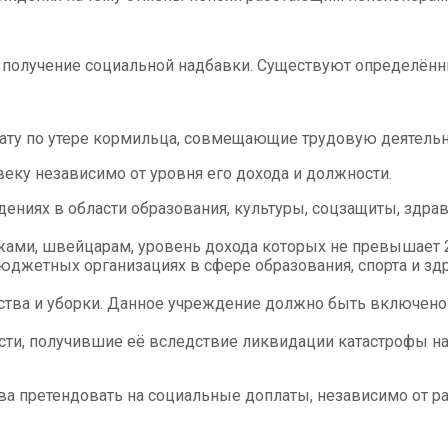
олучение социальной надбавки. Существуют определённые
лату по утере кормильца, совмещающие трудовую деятельн
веку независимо от уровня его дохода и должности.
иях в области образования, культуры, соцзащиты, здраво
ами, швейцарам, уровень дохода которых не превышает 2
джетных организациях в сфере образования, спорта и зд
тва и уборки. Данное учреждение должно быть включено 
сти, получившие её вследствие ликвидации катастрофы на
а претендовать на социальные доплаты, независимо от ра