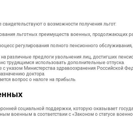
 свидетельствуют о возможности получения льгот:
рования льготных преимуществ военных, продолжающих ра
роцесс регулирования полного пенсионного обслуживания,
 на различные предлоги увольнения лиц, достигших пенси
шанс трудящимся использовать дополнительные отпуска.
не с указом Министерства здравоохранения Российской Феде
назначению доктора.
ается вопрос о налоге на прибыль.
енных
ронней социальной поддержки, которую оказывает госуда
ным военным в соответствии с «Законом о статусе военно