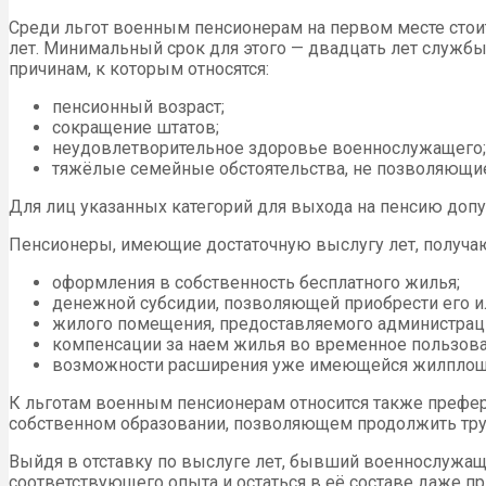
Среди льгот военным пенсионерам на первом месте стоит
лет. Минимальный срок для этого — двадцать лет служб
причинам, к которым относятся:
пенсионный возраст;
сокращение штатов;
неудовлетворительное здоровье военнослужащего;
тяжёлые семейные обстоятельства, не позволяющие
Для лиц указанных категорий для выхода на пенсию допус
Пенсионеры, имеющие достаточную выслугу лет, получаю
оформления в собственность бесплатного жилья;
денежной субсидии, позволяющей приобрести его ил
жилого помещения, предоставляемого администраци
компенсации за наем жилья во временное пользован
возможности расширения уже имеющейся жилплощад
К льготам военным пенсионерам относится также префер
собственном образовании, позволяющем продолжить тру
Выйдя в отставку по выслуге лет, бывший военнослужащ
соответствующего опыта и остаться в её составе даже п