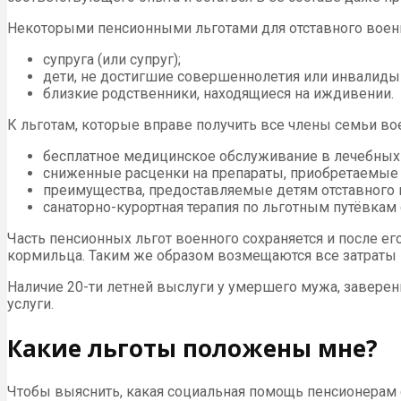
Некоторыми пенсионными льготами для отставного военно
супруга (или супруг);
дети, не достигшие совершеннолетия или инвалиды с
близкие родственники, находящиеся на иждивении.
К льготам, которые вправе получить все члены семьи вое
бесплатное медицинское обслуживание в лечебных
сниженные расценки на препараты, приобретаемые в
преимущества, предоставляемые детям отставного в
санаторно-курортная терапия по льготным путёвкам
Часть пенсионных льгот военного сохраняется и после е
кормильца. Таким же образом возмещаются все затраты 
Наличие 20-ти летней выслуги у умершего мужа, завере
услуги.
Какие льготы положены мне?
Чтобы выяснить, какая социальная помощь пенсионерам с