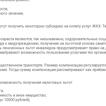
рств;
ного лечения;
ут получить некоторую субсидию на оплату услуг ЖКХ. Та
зраста являются, так называемые, оздоровительные соци
зда к медучреждению, получение на льготной основе сана
ь пенсионных льгот инвалидов предусматривает право на
усматривают возможность пользование услугами тех орган
щественном транспорте. Размер компенсации регулируетс
ловиях. Тогда сумму компенсации рассматривают как приб
озможность получения налоговых льгот:
а;
имость и иное имущество;
о 10000 рублей);