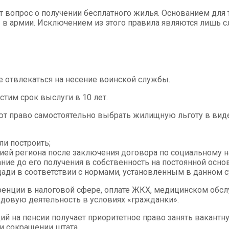
 вопрос о получении бесплатного жилья. Основанием для 
ы в армии. Исключением из этого правила являются лишь 
 отвлекаться на несение воинской службы.
тим срок выслуги в 10 лет.
т право самостоятельно выбрать жилищную льготу в виде
и построить;
ей региона после заключения договора по социальному н
ие до его получения в собственность на постоянной основ
и в соответствии с нормами, установленным в данном с
енции в налоговой сфере, оплате ЖКХ, медицинском обсл
довую деятельность в условиях «гражданки».
ий на пенсии получает приоритетное право занять вакант
ри сокращении штата.