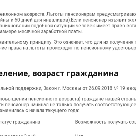
преклонном возрасте. Льготы пенсионерам предусматрив
ойны и 60 дней для инвалидов).Если пенсионер изъявит же
озникновении подобной ситуации человек имеет право встат
азмере месячной заработной платы.
ительному принципу. Это означает, что для их получения
ие права на льготы происходит по пенсионному удостове
еление, возраст гражданина
ьной поддержки, Закон г. Москвы от 26.09.2018 № 19 ввод
 о повышении пенсионного возраста) граждане нашей стран
сти пенсионер начинал не только получать соответствующе
менилась с начала текущего года:
татус гражданина
Возможность получать соц