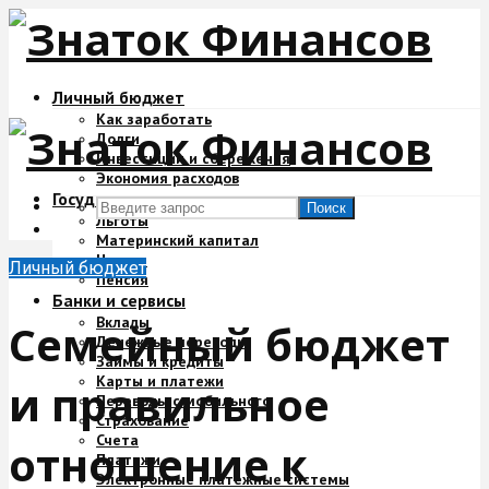
Личный бюджет
Как заработать
Долги
Инвестиции и сбережения
Экономия расходов
Государство и деньги
Поиск
Льготы
Материнский капитал
Налоги
Личный бюджет
Пенсия
Банки и сервисы
Вклады
Семейный бюджет
Денежные переводы
Займы и кредиты
Карты и платежи
и правильное
Переводы с мобильного
Страхование
Счета
отношение к
Платежи
Электронные платежные системы