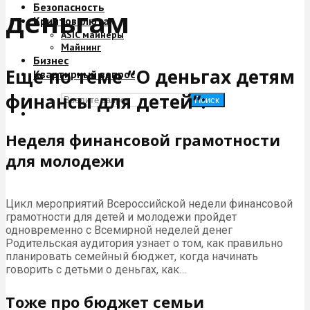
Безопасность
деньгам
Криптовалюта
ASIC майнеры
Майнинг
Бизнес
Еще по теме “О деньгах детям
Квартирный вопрос
финансы для детей”:
Поиск
Неделя финансовой грамотности
для молодежи
Цикл мероприятий Всероссийской недели финансовой
грамотности для детей и молодежи пройдет
одновременно с Всемирной неделей денег
Родительская аудитория узнает о том, как правильно
планировать семейный бюджет, когда начинать
говорить с детьми о деньгах, как…
Тоже про бюджет семьи