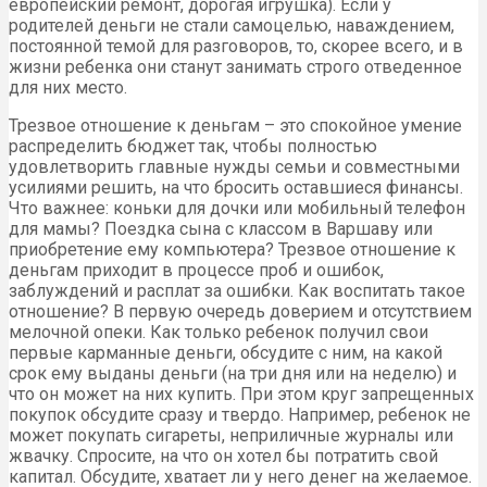
европейский ремонт, дорогая игрушка). Если у
родителей деньги не стали самоцелью, наваждением,
постоянной темой для разговоров, то, скорее всего, и в
жизни ребенка они станут занимать строго отведенное
для них место.
Трезвое отношение к деньгам – это спокойное умение
распределить бюджет так, чтобы полностью
удовлетворить главные нужды семьи и совместными
усилиями решить, на что бросить оставшиеся финансы.
Что важнее: коньки для дочки или мобильный телефон
для мамы? Поездка сына с классом в Варшаву или
приобретение ему компьютера? Трезвое отношение к
деньгам приходит в процессе проб и ошибок,
заблуждений и расплат за ошибки. Как воспитать такое
отношение? В первую очередь доверием и отсутствием
мелочной опеки. Как только ребенок получил свои
первые карманные деньги, обсудите с ним, на какой
срок ему выданы деньги (на три дня или на неделю) и
что он может на них купить. При этом круг запрещенных
покупок обсудите сразу и твердо. Например, ребенок не
может покупать сигареты, неприличные журналы или
жвачку. Спросите, на что он хотел бы потратить свой
капитал. Обсудите, хватает ли у него денег на желаемое.