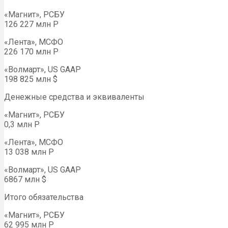
«Магнит», РСБУ
126 227 млн Р
«Лента», МСФО
226 170 млн Р
«Волмарт», US GAAP
198 825 млн $
Денежные средства и эквиваленты
«Магнит», РСБУ
0,3 млн Р
«Лента», МСФО
13 038 млн Р
«Волмарт», US GAAP
6867 млн $
Итого обязательства
«Магнит», РСБУ
62 995 млн Р