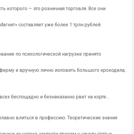
ть которого — это розничная торговля. Все они
агнит» составляет уже более 1 трлн рублей.
вание по психологической нагрузке принято
а ферму и вручную лично изловить большого крокодила,
сех беспощадно и безнаказанно рвет на корте…
плавно влиться в профессию. Теоретические знания
ричина их успеха, милости просим к началу статьи…