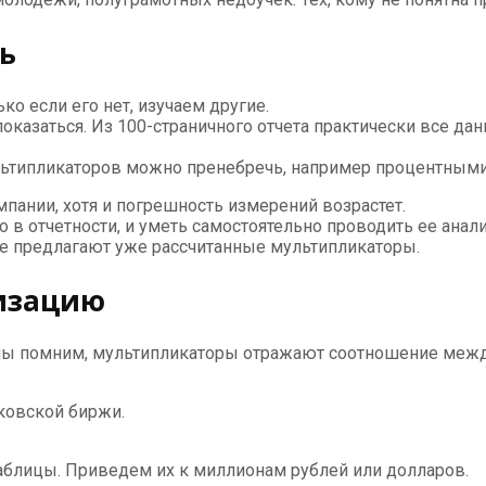
ь
о если его нет, изучаем другие.
показаться. Из 100-страничного отчета практически все да
льтипликаторов можно пренебречь, например процентным
пании, хотя и погрешность измерений возрастет.
 в отчетности, и уметь самостоятельно проводить ее анал
е предлагают уже рассчитанные мультипликаторы.
изацию
мы помним, мультипликаторы отражают соотношение между
ковской биржи.
аблицы. Приведем их к миллионам рублей или долларов.