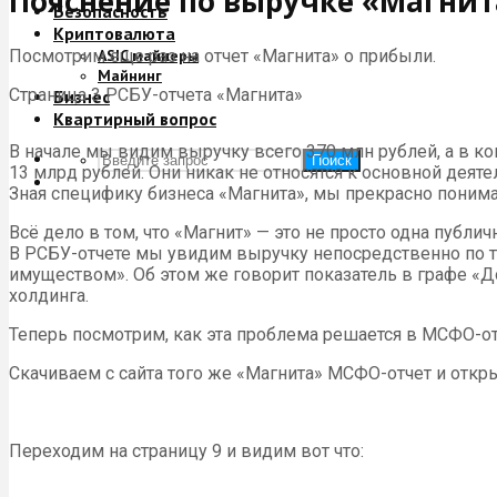
Пояснение по выручке «Магнит
Безопасность
Криптовалюта
Посмотрим еще раз на отчет «Магнита» о прибыли.
ASIC майнеры
Майнинг
Страница 3 РСБУ-отчета «Магнита»
Бизнес
Квартирный вопрос
В начале мы видим выручку всего 370 млн рублей, а в к
Поиск
13 млрд рублей. Они никак не относятся к основной деяте
Зная специфику бизнеса «Магнита», мы прекрасно поним
Всё дело в том, что «Магнит» — это не просто одна публ
В
РСБУ
-отчете мы увидим выручку непосредственно по 
имуществом». Об этом же говорит показатель в графе «До
холдинга.
Теперь посмотрим, как эта проблема решается в
МСФО
-о
Скачиваем с сайта того же «Магнита»
МСФО
-отчет и отк
Переходим на страницу 9 и видим вот что: