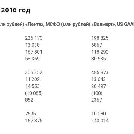
2016 год
лн рублей)
«Лента», МСФО (млн рублей)
«Волмарт», US GAA
226 170
198 825
13 038
6867
167 801
118 290
58 369
80 535
306 352
485 873
11 202
13 643
14 553
20 497
(10 085)
(100)
852
2367
7695
10 080
167 875
240 014