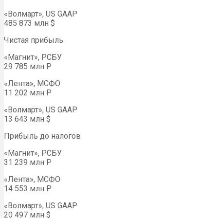
«Волмарт», US GAAP
485 873 млн $
Чистая прибыль
«Магнит», РСБУ
29 785 млн Р
«Лента», МСФО
11 202 млн Р
«Волмарт», US GAAP
13 643 млн $
Прибыль до налогов
«Магнит», РСБУ
31 239 млн Р
«Лента», МСФО
14 553 млн Р
«Волмарт», US GAAP
20 497 млн $