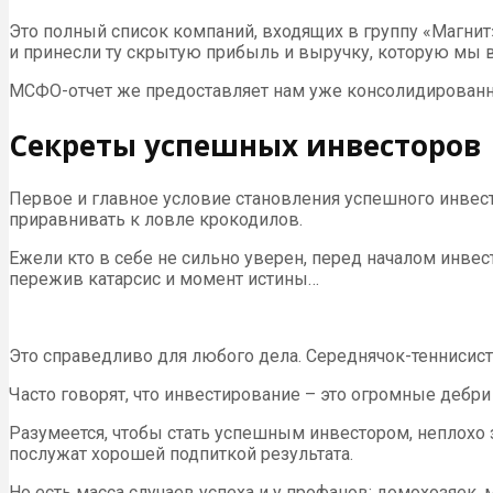
Это полный список компаний, входящих в группу «Магнит».
и принесли ту скрытую прибыль и выручку, которую мы
МСФО
-отчет же предоставляет нам уже консолидированн
Секреты успешных инвесторов
Первое и главное условие становления успешного инвес
приравнивать к ловле крокодилов.
Ежели кто в себе не сильно уверен, перед началом инве
пережив катарсис и момент истины…
Это справедливо для любого дела. Середнячок-теннисис
Часто говорят, что инвестирование – это огромные дебри
Разумеется, чтобы стать успешным инвестором, неплохо 
послужат хорошей подпиткой результата.
Но есть масса случаев успеха и у профанов: домохозяек, 