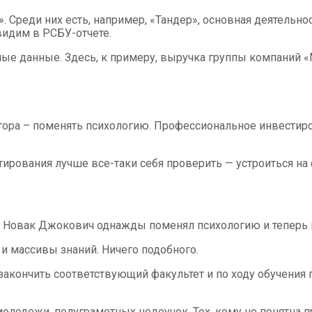
 Среди них есть, например, «Тандер», основная деятельнос
 видим в
РСБУ
-отчете.
ые данные. Здесь, к примеру, выручка группы компаний «М
тора – поменять психологию. Профессиональное инвестиро
стирования лучше все-таки себя проверить — устроиться н
т Новак Джокович однажды поменял психологию и теперь в
 и массивы знаний. Ничего подобного.
закончить соответствующий факультет и по ходу обучения 
молодежи, полуграмотных недоучек. Тех, кому не понятна п