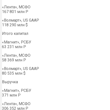
«Лента», МСФО
167 801 млн Р
«Волмарт», US GAAP
118 290 млн $
Итого капитал
«Магнит», РСБУ
63 231 млн Р
«Лента», МСФО
58 369 млн Р
«Волмарт», US GAAP
80 535 млн $
Выручка
«Магнит», РСБУ
371 млн Р
«Лента», МСФО
306 352 млн Р