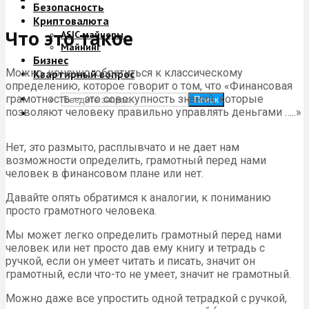
Безопасность
Криптовалюта
Что это такое
ASIC майнеры
Майнинг
Бизнес
Можно, конечно, обратиться к классическому
Квартирный вопрос
определению, которое говорит о том, что «Финансовая
грамотность — это совокупность знаний, которые
Поиск
позволяют человеку правильно управлять деньгами …..»
Нет, это размыто, расплывчато и не дает нам
возможности определить, грамотный перед нами
человек в финансовом плане или нет.
Давайте опять обратимся к аналогии, к пониманию
просто грамотного человека.
Мы может легко определить грамотный перед нами
человек или нет просто дав ему книгу и тетрадь с
ручкой, если он умеет читать и писать, значит он
грамотный, если что-то не умеет, значит не грамотный.
Можно даже все упростить одной тетрадкой с ручкой,