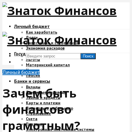
Личный бюджет
Как заработать
Долги
Инвестиции и сбережения
Экономия расходов
Государство и деньги
Поиск
Льготы
Материнский капитал
Налоги
Личный бюджет
Пенсия
Банки и сервисы
Вклады
Зачем быть
Денежные переводы
Займы и кредиты
Карты и платежи
финансово
Переводы с мобильного
Страхование
Счета
грамотным?
Платежи
Электронные платежные системы