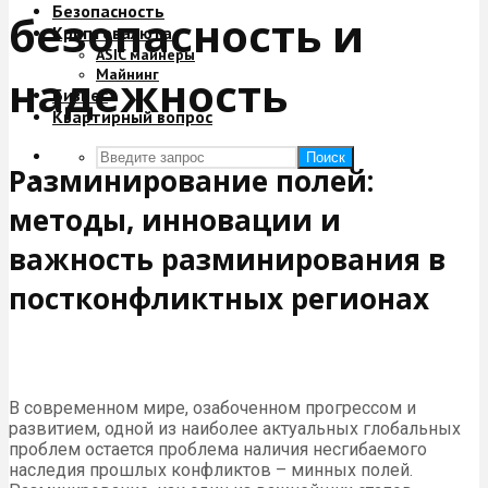
Безопасность
безопасность и
Криптовалюта
ASIC майнеры
Майнинг
надежность
Бизнес
Квартирный вопрос
Поиск
Разминирование полей:
методы, инновации и
важность разминирования в
постконфликтных регионах
В современном мире, озабоченном прогрессом и
развитием, одной из наиболее актуальных глобальных
проблем остается проблема наличия несгибаемого
наследия прошлых конфликтов – минных полей.