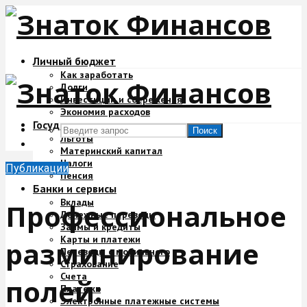
Личный бюджет
Как заработать
Долги
Инвестиции и сбережения
Экономия расходов
Государство и деньги
Поиск
Льготы
Материнский капитал
Налоги
Публикации
Пенсия
Банки и сервисы
Вклады
Профессиональное
Денежные переводы
Займы и кредиты
Карты и платежи
разминирование
Переводы с мобильного
Страхование
Счета
полей:
Платежи
Электронные платежные системы