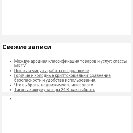
Свежие записи
Международная классификация товаров и услуг: классы
МКТУ
Плюсы и минусы работы по франшизе
Горячие и холодные криптокошельки: сравнение
безопасности и удобства использования.
Что выбрать: недвижимость или золото
Тяговые аккумуляторы 24 В: как выбрать