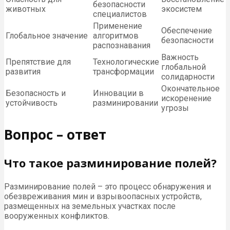
безопасности
животных
экосистем
специалистов
Применение
Обеспечение
Глобальное значение
алгоритмов
безопасности
распознавания
Важность
Препятствие для
Технологические
глобальной
развития
трансформации
солидарности
Окончательное
Безопасность и
Инновации в
искоренение
устойчивость
разминировании
угрозы
Вопрос – ответ
Что такое разминирование полей?
Разминирование полей – это процесс обнаружения и
обезвреживания мин и взрывоопасных устройств,
размещенных на земельных участках после
вооруженных конфликтов.