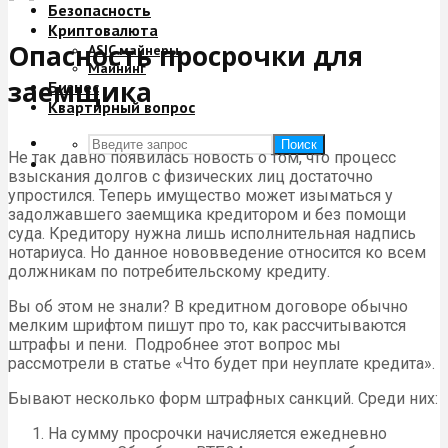
Безопасность
Криптовалюта
Опасность просрочки для
ASIC майнеры
Майнинг
заемщика
Бизнес
Квартирный вопрос
Поиск
Не так давно появилась новость о том, что процесс
взыскания долгов с физических лиц достаточно
упростился. Теперь имущество может изыматься у
задолжавшего заемщика кредитором и без помощи
суда. Кредитору нужна лишь исполнительная надпись
нотариуса. Но данное нововведение относится ко всем
должникам по потребительскому кредиту.
Вы об этом не знали? В кредитном договоре обычно
мелким шрифтом пишут про то, как рассчитываются
штрафы и пени. Подробнее этот вопрос мы
рассмотрели в статье «Что будет при неуплате кредита».
Бывают несколько форм штрафных санкций. Среди них:
На сумму просрочки начисляется ежедневно