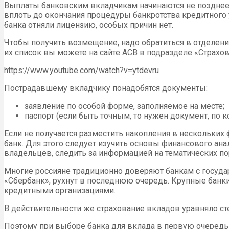
Выплаты банковским вкладчикам начинаются не позднее ч
вплоть до окончания процедуры банкротства кредитного у
банка отняли лицензию, особых причин нет.
Чтобы получить возмещение, надо обратиться в отделени
их список вы можете на сайте АСВ в подразделе «Страхов
https://www.youtube.com/watch?v=ytdevru
Пострадавшему вкладчику понадобятся документы:
заявление по особой форме, заполняемое на месте;
паспорт (если быть точным, то нужен документ, по к
Если не получается разместить накопления в нескольки
банк. Для этого следует изучить основы финансового ана
владельцев, следить за информацией на тематических по
Многие россияне традиционно доверяют банкам с государс
«Сбербанк», рухнут в последнюю очередь. Крупные банк
кредитными организациями.
В действительности же страхование вкладов уравняло ст
Поэтому при выборе банка для вклада в первую очередь