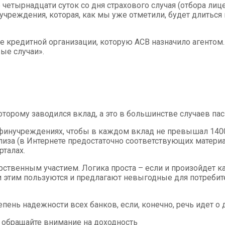
етырнадцати суток со дня страхового случая (отбора лице
чреждения, которая, как мы уже отметили, будет длиться 
е кредитной организации, которую АСВ назначило агентом.
ые случаи».
оторому заводился вклад, а это в большинстве случаев пас
х финучреждениях, чтобы в каждом вклад не превышал 14
лиза (в Интернете предостаточно соответствующих материал
рталах.
твенным участием. Логика проста – если и произойдет как
и этим пользуются и предлагают невыгодные для потребит
епень надежности всех банков, если, конечно, речь идет
 обращайте внимание на доходность