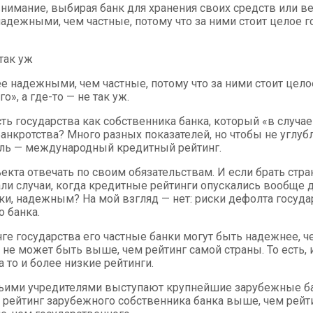
нимание, выбирая банк для хранения своих средств или ве
ежными, чем частные, потому что за ними стоит целое госу
 так уж
надежными, чем частные, потому что за ними стоит целое г
о», а где-то — не так уж.
 государства как собственника банка, который «в случае 
нкротства? Много разных показателей, но чтобы не углубл
тель — международный кредитный рейтинг.
та отвечать по своим обязательствам. И если брать страны
али случаи, когда кредитные рейтинги опускались вообще 
ки, надежным? На мой взгляд — нет: риски дефолта государ
 банка.
ге государства его частные банки могут быть надежнее, ч
 может быть выше, чем рейтинг самой страны. То есть, и 
то и более низкие рейтинги.
, чьими учредителями выступают крупнейшие зарубежные ба
рейтинг зарубежного собственника банка выше, чем рейтинг