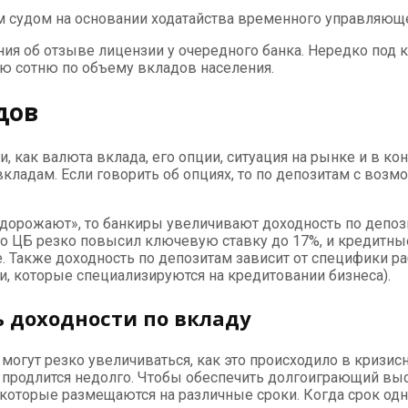
 судом на основании ходатайства временного управляюще
ия об отзыве лицензии у очередного банка. Нередко под
ю сотню по объему вкладов населения.
дов
, как валюта вклада, его опции, ситуация на рынке и в к
ладам. Если говорить об опциях, то по депозитам с возм
«дорожают», то банкиры увеличивают доходность по депоз
-го ЦБ резко повысил ключевую ставку до 17%, и кредитн
 Также доходность по депозитам зависит от специфики р
и, которые специализируются на кредитовании бизнеса).
 доходности по вкладу
гут резко увеличиваться, как это происходило в кризисны
» продлится недолго. Чтобы обеспечить долгоиграющий вы
которые размещаются на различные сроки. Когда срок одн