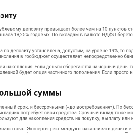
озиту
ублевому депозиту превышает более чем на 10 пунктов став
ышала 18,25% годовых. По вкладам в валюте НДФЛ берется
по депозиту установлена, допустим, на уровне 19%, то по
числения в госбюджет осуществляет непосредственно банк.
ей накопления. Если деньги сберегаются на черный день,
полезной будет опция частичного пополнения. Если просто
большой суммы
енный срок, и бессрочными («до востребования»). По бе
 вкладчик потребует свои средства. Срочный вклад тоже м
льзуют для накопления средств на покупку, выплату или 
валютные. Эксперты рекомендуют накапливать деньги в то