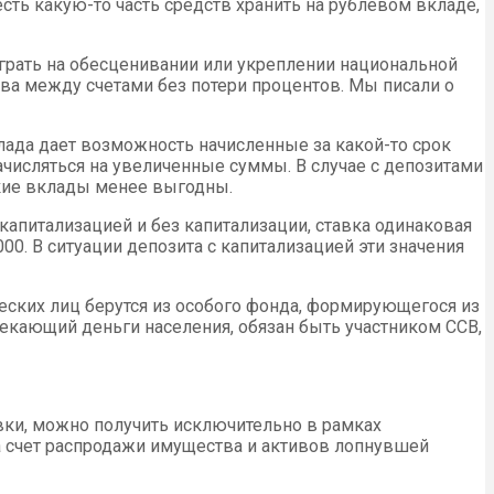
ть какую-то часть средств хранить на рублевом вкладе,
рать на обесценивании или укреплении национальной
а между счетами без потери процентов. Мы писали о
лада дает возможность начисленные за какой-то срок
ачисляться на увеличенные суммы. В случае с депозитами
такие вклады менее выгодны.
капитализацией и без капитализации, ставка одинаковая
000. В ситуации депозита с капитализацией эти значения
еских лиц берутся из особого фонда, формирующегося из
лекающий деньги населения, обязан быть участником ССВ,
овки, можно получить исключительно в рамках
а счет распродажи имущества и активов лопнувшей