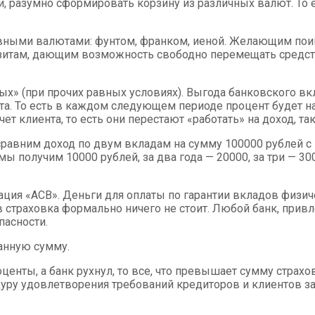
 разумно сформировать корзину из различных валют. То ес
вными валютами: фунтом, франком, иеной. Желающим поиг
итам, дающим возможность свободно перемещать средств
х» (при прочих равных условиях). Выгода банковского вк
ита. То есть в каждом следующем периоде процент будет н
ет клиента, то есть они перестают «работать» на доход, 
равним доход по двум вкладам на сумму 100000 рублей с 
мы получим 10000 рублей, за два года — 20000, за три — 30
ция «АСВ». Деньги для оплаты по гарантии вкладов физич
в страховка формально ничего не стоит. Любой банк, прив
пасности.
анную сумму.
центы, а банк рухнул, то все, что превышает сумму страх
уру удовлетворения требований кредиторов и клиентов з