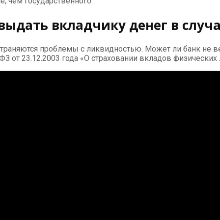
е, чем государственного.
 выдать вкладчику денег в случ
траняются проблемы с ликвидностью. Может ли банк не в
 от 23.12.2003 года «О страховании вкладов физических 