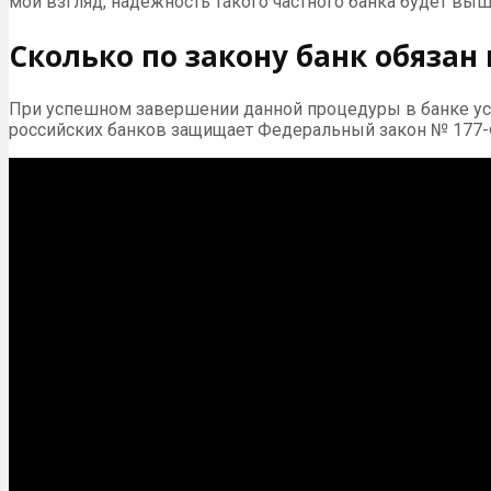
мой взгляд, надежность такого частного банка будет выш
Сколько по закону банк обязан
При успешном завершении данной процедуры в банке ус
российских банков защищает Федеральный закон № 177-ФЗ