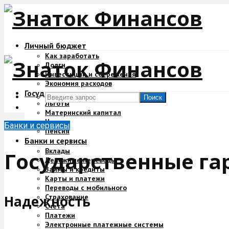
Личный бюджет
Как заработать
Долги
Инвестиции и сбережения
Экономия расходов
Государство и деньги
Поиск
Льготы
Материнский капитал
Налоги
Банки и сервисы
Пенсия
Банки и сервисы
Вклады
Государственные гар
Денежные переводы
Займы и кредиты
Карты и платежи
Переводы с мобильного
Страхование
Надежность
Счета
Платежи
Электронные платежные системы