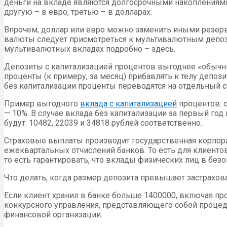
деньги на вкладе являются долгосрочными накоплениями,
другую – в евро, третью – в долларах.
Впрочем, доллар или евро можно заменить иными резер
валюты следует присмотреться к мультивалютным депоз
мультивалютных вкладах подробно – здесь.
Депозиты с капитализацией процентов выгоднее «обычны
проценты (к примеру, за месяц) прибавлять к телу депоз
без капитализации проценты переводятся на отдельный сч
Пример выгодного
вклада с капитализацией
процентов: с
— 10%. В случае вклада без капитализации за первый год 
будут: 10482, 22039 и 34818 рублей соответственно.
Страховые выплаты производит государственная корпора
ежеквартальных отчислений банков. То есть для клиенто
то есть гарантировать, что вклады физических лиц в безо
Что делать, когда размер депозита превышает застрахов
Если клиент хранил в банке больше 1400000, включая про
конкурсного управления, представляющего собой процед
финансовой организации.