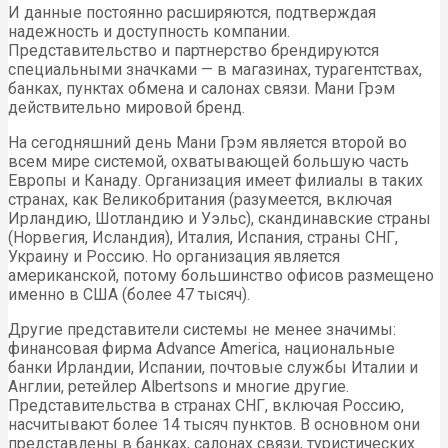
И данные постоянно расширяются, подтверждая
надежность и доступность компании.
Представительство и партнерство брендируются
специальными значками — в магазинах, турагентствах,
банках, пунктах обмена и салонах связи. Мани Грэм
действительно мировой бренд.
На сегодняшний день Мани Грэм является второй во
всем мире системой, охватывающей большую часть
Европы и Канаду. Организация имеет филиалы в таких
странах, как Великобритания (разумеется, включая
Ирландию, Шотландию и Уэльс), скандинавские страны
(Норвегия, Исландия), Италия, Испания, страны СНГ,
Украину и Россию. Но организация является
американской, потому большинство офисов размещено
именно в США (более 47 тысяч).
Другие представители системы не менее значимы:
финансовая фирма Advance America, национальные
банки Ирландии, Испании, почтовые службы Италии и
Англии, ретейлер Albertsons и многие другие.
Представительства в странах СНГ, включая Россию,
насчитывают более 14 тысяч пунктов. В основном они
представлены в банках, салонах связи, туристических