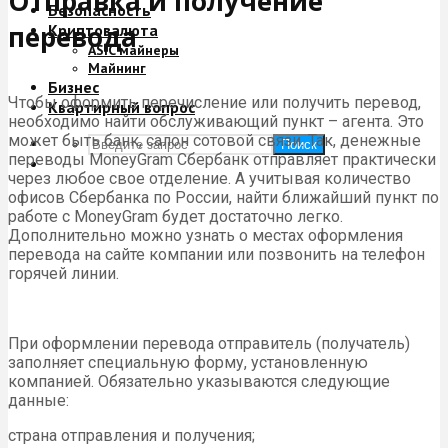
Отправка и получение
Безопасность
перевода
Криптовалюта
ASIC майнеры
Майнинг
Бизнес
Чтобы оформить перечисление или получить перевод,
Квартирный вопрос
необходимо найти обслуживающий пункт – агента. Это
может быть банк, салон сотовой связи. Так, денежные
Поиск
переводы MoneyGram Сбербанк отправляет практически
через любое свое отделение. А учитывая количество
офисов Сбербанка по России, найти ближайший пункт по
работе с MoneyGram будет достаточно легко.
Дополнительно можно узнать о местах оформления
перевода на сайте компании или позвонить на телефон
горячей линии.
При оформлении перевода отправитель (получатель)
заполняет специальную форму, установленную
компанией. Обязательно указываются следующие
данные:
страна отправления и получения;