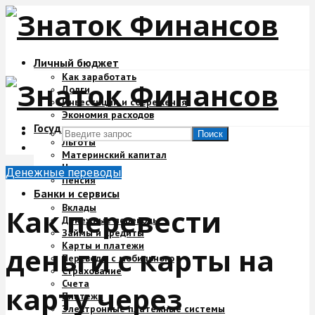
Личный бюджет
Как заработать
Долги
Инвестиции и сбережения
Экономия расходов
Государство и деньги
Поиск
Льготы
Материнский капитал
Налоги
Денежные переводы
Пенсия
Банки и сервисы
Вклады
Как перевести
Денежные переводы
Займы и кредиты
Карты и платежи
деньги с карты на
Переводы с мобильного
Страхование
Счета
карту через
Платежи
Электронные платежные системы