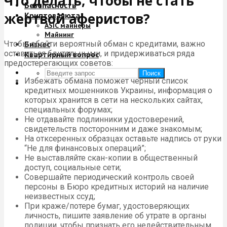
Что делать, чтобы не стать
Безопасность
жертвой аферистов?
Криптовалюта
ASIC майнеры
Майнинг
Чтобы обойти вероятный обман с кредитами, важно
Бизнес
оставаться бдительными, и придерживаться ряда
Квартирный вопрос
предостерегающих советов:
Поиск
Избежать обмана поможет черный список
кредитных мошенников Украины, информация о
которых хранится в сети на нескольких сайтах,
специальных форумах;
Не отдавайте подлинники удостоверений,
свидетельств посторонним и даже знакомым;
На отксеренных образцах оставьте надпись от руки
“Не для финансовых операций”;
Не выставляйте скан-копии в общественный
доступ, социальные сети;
Совершайте периодический контроль своей
персоны в Бюро кредитных историй на наличие
неизвестных ссуд;
При краже/потере бумаг, удостоверяющих
личность, пишите заявление об утрате в органы
полиции, чтобы признать его недействительным,