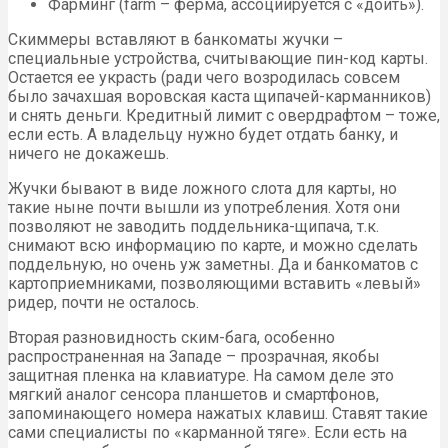
Фарминг (farm – ферма, ассоциируется с «доить»).
Скиммеры вставляют в банкоматы жучки –
специальные устройства, считывающие пин-код карты.
Остается ее украсть (ради чего возродилась совсем
было зачахшая воровская каста щипачей-карманников)
и снять деньги. Кредитный лимит с овердрафтом – тоже,
если есть. А владельцу нужно будет отдать банку, и
ничего не докажешь.
Жучки бывают в виде ложного слота для карты, но
такие ныне почти вышли из употребления. Хотя они
позволяют не заводить поддельника-щипача, т.к.
снимают всю информацию по карте, и можно сделать
поддельную, но очень уж заметны. Да и банкоматов с
картоприемниками, позволяющими вставить «левый»
ридер, почти не осталось.
Вторая разновидность ским-бага, особенно
распространенная на Западе – прозрачная, якобы
защитная пленка на клавиатуре. На самом деле это
мягкий аналог сенсора планшетов и смартфонов,
запоминающего номера нажатых клавиш. Ставят такие
сами специалисты по «карманной тяге». Если есть на