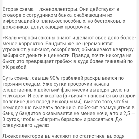
Вторая схема – лжеколлекторы. Они действуют в
сговоре с сотрудником банка, снабжающим их
информацией о платежеспособных, но бестолковых
должниках, допускающих просрочки.
«Калы»-профи законы знают и делают свое дело более-
менее корректно. Бандиты же не церемонятся:
угрожают, унижают, оскорбляют, обыскивают квартиру,
забирают деньги и ценности. Правда, почти никогда не
бьют, это превращает грабеж в куда более тяжелый по
УК разбой.
Суть схемы: свыше 90% грабежей раскрывается по
горячим следам. Уже сутки просрочки начала
следственных действий фактически выводят дело на
«глухарь». И если жертва (а «визит» наносится во второй
половине дня перед выходными), вместо того, чтобы
немедленно вызвать полицию, побежит возмущаться в
банк, у бандитов оказывается не менее ночи, а то и 2,5 —
3 суток, чтобы «сбагрить барахло» и рассеяться. До
следующего «дела».
Лжеколлекторов вычисляют по статистике, выходя