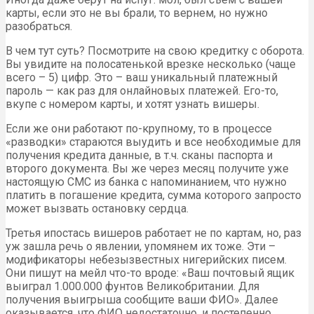
карты, если это не вы брали, то вернем, но нужно
разобраться.
В чем тут суть? Посмотрите на свою кредитку с оборота.
Вы увидите на полосатенькой врезке несколько (чаще
всего – 5) цифр. Это – ваш уникальный платежный
пароль — как раз для онлайновых платежей. Его-то,
вкупе с номером карты, и хотят узнать вишеры.
Если же они работают по-крупному, то в процессе
«разводки» стараются выудить и все необходимые для
получения кредита данные, в т.ч. сканы паспорта и
второго документа. Вы же через месяц получите уже
настоящую СМС из банка с напоминанием, что нужно
платить в погашение кредита, сумма которого запросто
может вызвать остановку сердца.
Третья ипостась вишеров работает не по картам, но, раз
уж зашла речь о явлении, упомянем их тоже. Эти –
модификаторы небезызвестных нигерийских писем.
Они пишут на мейл что-то вроде: «Ваш почтовый ящик
выиграл 1.000.000 фунтов Великобритании. Для
получения выигрыша сообщите ваши ФИО». Далее
оказывается, что ФИО недостаточно, и постепенно