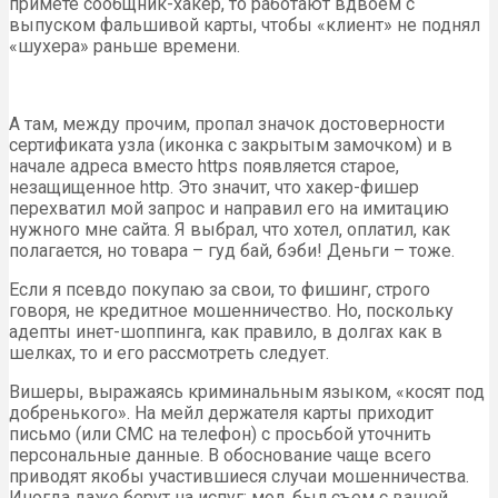
примете сообщник-хакер, то работают вдвоем с
выпуском фальшивой карты, чтобы «клиент» не поднял
«шухера» раньше времени.
А там, между прочим, пропал значок достоверности
сертификата узла (иконка с закрытым замочком) и в
начале адреса вместо https появляется старое,
незащищенное http. Это значит, что хакер-фишер
перехватил мой запрос и направил его на имитацию
нужного мне сайта. Я выбрал, что хотел, оплатил, как
полагается, но товара – гуд бай, бэби! Деньги – тоже.
Если я псевдо покупаю за свои, то фишинг, строго
говоря, не кредитное мошенничество. Но, поскольку
адепты инет-шоппинга, как правило, в долгах как в
шелках, то и его рассмотреть следует.
Вишеры, выражаясь криминальным языком, «косят под
добренького». На мейл держателя карты приходит
письмо (или СМС на телефон) с просьбой уточнить
персональные данные. В обоснование чаще всего
приводят якобы участившиеся случаи мошенничества.
Иногда даже берут на испуг: мол, был съем с вашей