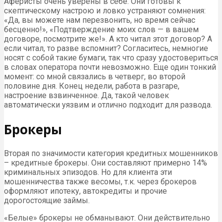
Аферисты очень уверены в себе. Они готовы к
скептическому настрою и ловко устраняют сомнения:
«Да, вы можете нам перезвонить, но время сейчас
бесценно!», «Подтверждение моих слов — в вашем
договоре, посмотрите же!». А кто читал этот договор? А
если читал, то разве вспомнит? Согласитесь, немногие
носят с собой такие бумаги, так что сразу удостовериться
в словах оператора почти невозможно. Еще один тонкий
момент: со мной связались в четверг, во второй
половине дня. Конец недели, работа в разгаре,
настроение взвинченное. Да, такой человек
автоматически уязвим и отлично подходит для развода.
Брокеры
Вторая по значимости категория кредитных мошенников
– кредитные брокеры. Они составляют примерно 14%
криминальных эпизодов. Но для клиента эти
мошенничества также весомы, т.к. через брокеров
оформляют ипотеку, автокредиты и прочие
дорогостоящие займы.
«Белые» брокеры не обманывают. Они действительно