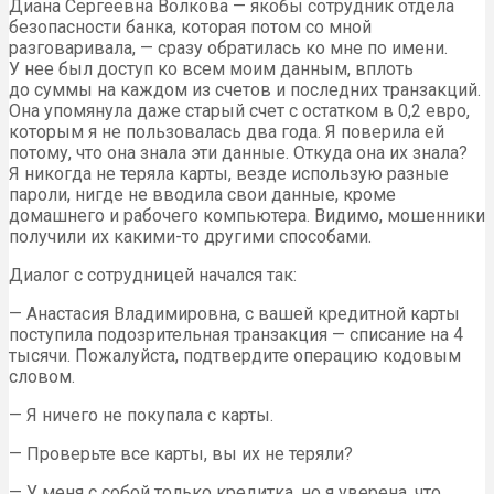
Диана Сергеевна Волкова — якобы сотрудник отдела
безопасности банка, которая потом со мной
разговаривала, — сразу обратилась ко мне по имени.
У нее был доступ ко всем моим данным, вплоть
до суммы на каждом из счетов и последних транзакций.
Она упомянула даже старый счет с остатком в 0,2 евро,
которым я не пользовалась два года. Я поверила ей
потому, что она знала эти данные. Откуда она их знала?
Я никогда не теряла карты, везде использую разные
пароли, нигде не вводила свои данные, кроме
домашнего и рабочего компьютера. Видимо, мошенники
получили их какими-то другими способами.
Диалог с сотрудницей начался так:
— Анастасия Владимировна, с вашей кредитной карты
поступила подозрительная транзакция — списание на 4
тысячи. Пожалуйста, подтвердите операцию кодовым
словом.
— Я ничего не покупала с карты.
— Проверьте все карты, вы их не теряли?
— У меня с собой только кредитка, но я уверена, что