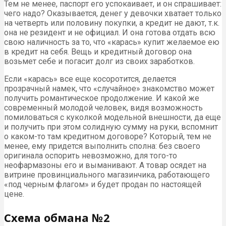
Тем не менее, паспорт его успокаивает, и он спрашивает:
чего надо? Оказывается, денег у девочки хватает только
на четверть или половину покупки, а кредит не дают, т.к.
она не резидент и не официал. И она готова отдать всю
свою наличность за то, что «карась» купит желаемое ею
в кредит на себя. Вещь и кредитный договор она
возьмет себе и погасит долг из своих заработков.
Если «карась» все еще косоротится, делается
прозрачный намек, что «случайное» знакомство может
получить романтическое продолжение. И какой же
современный молодой человек, видя возможность
помиловаться с куколкой модельной внешности, да еще
и получить при этом солидную сумму на руки, вспомнит
о каком-то там кредитном договоре? Который, тем не
менее, ему придется выполнить сполна: без своего
оригинала оспорить невозможно, для того-то
неофармазоны его и выманивают. А товар осядет на
витрине провинциального магазинчика, работающего
«под черным флагом» и будет продан по настоящей
цене.
Схема обмана №2