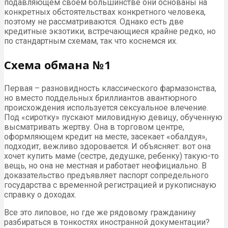
подавляющем своем большинстве они основаны на
конкретных обстоятельствах конкретного человека,
поэтому не рассматриваются. Однако есть две
кредитные экзотики, встречающиеся крайне редко, но
по стандартным схемам, так что коснемся их.
Схема обмана №1
Первая – разновидность классического фармазонства,
но вместо поддельных бриллиантов авантюрного
происхождения используется сексуальное влечение.
Под «сиротку» пускают миловидную девицу, обученную
высматривать жертву. Она в торговом центре,
оформляющем кредит на месте, засекает «обалдуя»,
подходит, вежливо здоровается. И объясняет: вот она
хочет купить маме (сестре, дедушке, ребенку) такую-то
вещь, но она не местная и работает неофициально. В
доказательство предъявляет паспорт сопредельного
государства с временной регистрацией и рукописнаую
справку о доходах.
Все это липовое, но где же рядовому гражданину
разбираться в тонкостях иностранной документации?