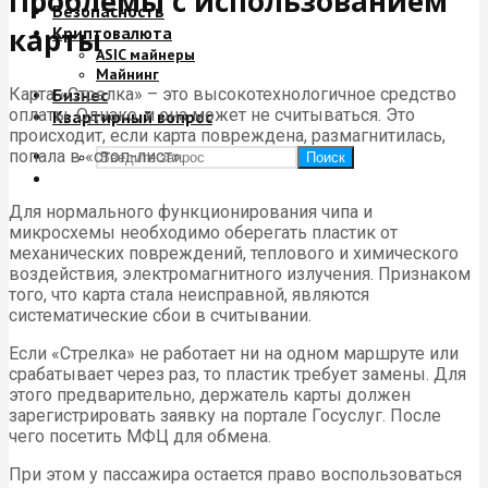
Проблемы с использованием
Безопасность
карты
Криптовалюта
ASIC майнеры
Майнинг
Карта «Стрелка» – это высокотехнологичное средство
Бизнес
оплаты. Однако, и она может не считываться. Это
Квартирный вопрос
происходит, если карта повреждена, размагнитилась,
попала в «стоп-лист».
Поиск
Для нормального функционирования чипа и
микросхемы необходимо оберегать пластик от
механических повреждений, теплового и химического
воздействия, электромагнитного излучения. Признаком
того, что карта стала неисправной, являются
систематические сбои в считывании.
Если «Стрелка» не работает ни на одном маршруте или
срабатывает через раз, то пластик требует замены. Для
этого предварительно, держатель карты должен
зарегистрировать заявку на портале Госуслуг. После
чего посетить МФЦ для обмена.
При этом у пассажира остается право воспользоваться