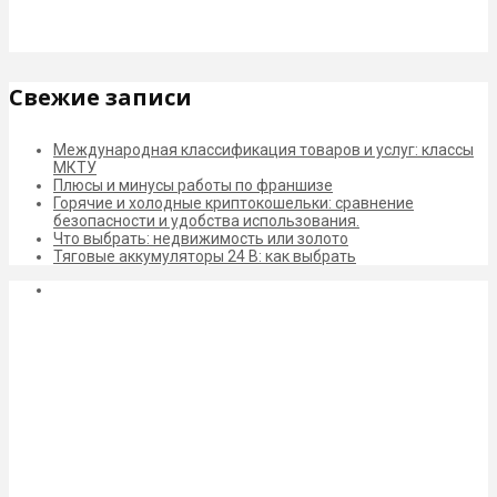
Свежие записи
Международная классификация товаров и услуг: классы
МКТУ
Плюсы и минусы работы по франшизе
Горячие и холодные криптокошельки: сравнение
безопасности и удобства использования.
Что выбрать: недвижимость или золото
Тяговые аккумуляторы 24 В: как выбрать