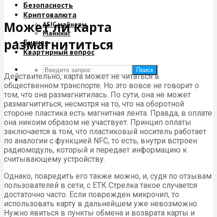
Безопасность
Криптовалюта
Может ли карта
ASIC майнеры
Майнинг
размагнититься
Бизнес
Квартирный вопрос
Поиск
Действительно, карта может не читаться в
общественном транспорте. Но это вовсе не говорит о
том, что она размагнитилась. По сути, она не может
размагнититься, несмотря на то, что на оборотной
стороне пластика есть магнитная лента. Правда, в оплате
она никоим образом не участвует. Принцип оплаты
заключается в том, что пластиковый носитель работает
по аналогии с функцией NFC, то есть, внутри встроен
радиомодуль, который и передает информацию к
считывающему устройству.
Однако, повредить его также можно, и, судя по отзывам
пользователей в сети, с ЕТК Стрелка такое случается
достаточно часто. Если поврежден микрочип, то
использовать карту в дальнейшем уже невозможно.
Нужно явиться в пункты обмена и возврата карты и