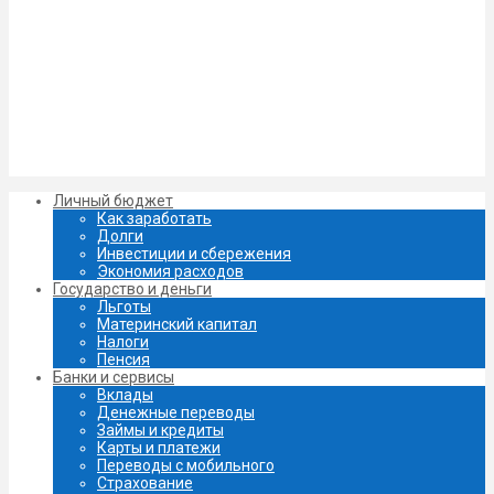
Личный бюджет
Как заработать
Долги
Инвестиции и сбережения
Экономия расходов
Государство и деньги
Льготы
Материнский капитал
Налоги
Пенсия
Банки и сервисы
Вклады
Денежные переводы
Займы и кредиты
Карты и платежи
Переводы с мобильного
Страхование