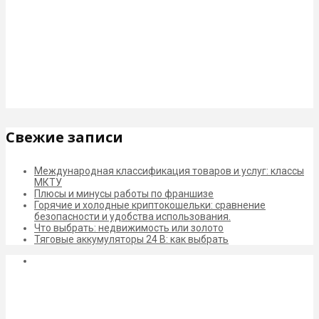
Свежие записи
Международная классификация товаров и услуг: классы
МКТУ
Плюсы и минусы работы по франшизе
Горячие и холодные криптокошельки: сравнение
безопасности и удобства использования.
Что выбрать: недвижимость или золото
Тяговые аккумуляторы 24 В: как выбрать