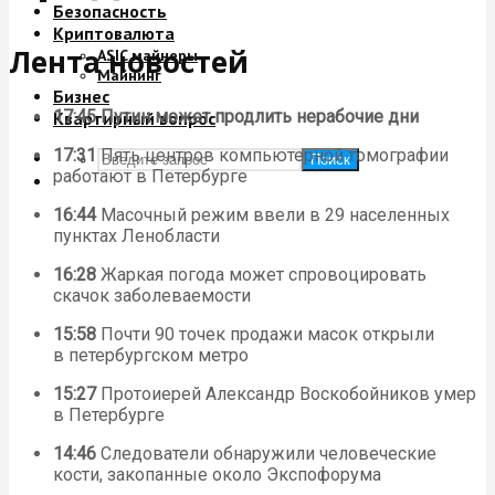
Безопасность
Криптовалюта
Лента новостей
ASIC майнеры
Майнинг
Бизнес
17:45
Путин может продлить нерабочие дни
Квартирный вопрос
17:31
Пять центров компьютерной томографии
Поиск
работают в Петербурге
16:44
Масочный режим ввели в 29 населенных
пунктах Ленобласти
16:28
Жаркая погода может спровоцировать
скачок заболеваемости
15:58
Почти 90 точек продажи масок открыли
в петербургском метро
15:27
Протоиерей Александр Воскобойников умер
в Петербурге
14:46
Следователи обнаружили человеческие
кости, закопанные около Экспофорума