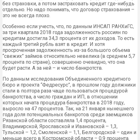
без страховки, а потом застраховать кредит где-нибудь
отдельно. Но надо понимать, что договор страхования –
это не всегда плохо.
Особенно если учесть, что, по данным ИНСАП РАНХиГС,
за три квартала 2018 года задолженность россиян по
кредитам достигла 34,3 процента от их доходов. То есть
каждый третий рубль взят в кредит. И хотя
просроченная задолженность из-за большого объема
“свежих” займов относительно невелика (в среднем 5,7
процента по стране), совершенно очевидно, что она
будет расти. А за ней – и число банкротств.
По данным исследования Объединенного кредитного
бюро и проекта “Федресурс”, в прошлом году должники
стали в полтора раза чаще пользоваться процедурой
банкротства, а число граждан и ИП, в отношении
которых начата процедура банкротства в 2018 году,
выросло на 47 процентов. Так, на 21 января нынешнего
года доля потенциальных банкротов среди заемщиков
Рязанской области составляла 1,4 процента,
Владимирской, Ярославской и Ивановской – 1,3,
Тульской – 1,2, Смоленской – 1,1, Белгородской – один и
меньше всего в Костромской области – 0,9 процента.