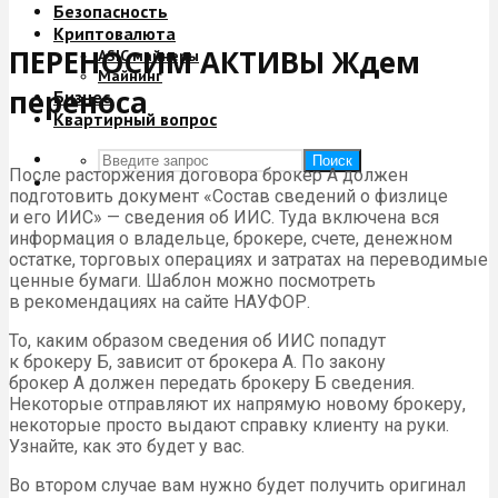
Безопасность
Криптовалюта
ПЕРЕНОСИМ АКТИВЫ Ждем
ASIC майнеры
Майнинг
переноса
Бизнес
Квартирный вопрос
Поиск
После расторжения договора брокер А должен
подготовить документ «Состав сведений о физлице
и его ИИС» — сведения об ИИС. Туда включена вся
информация о владельце, брокере, счете, денежном
остатке, торговых операциях и затратах на переводимые
ценные бумаги. Шаблон можно посмотреть
в рекомендациях на сайте НАУФОР.
То, каким образом сведения об ИИС попадут
к брокеру Б, зависит от брокера А. По закону
брокер А должен передать брокеру Б сведения.
Некоторые отправляют их напрямую новому брокеру,
некоторые просто выдают справку клиенту на руки.
Узнайте, как это будет у вас.
Во втором случае вам нужно будет получить оригинал