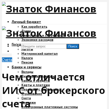
Личный бюджет
Как заработать
Долги
Инвестиции и сбережения
Экономия расходов
Государство и деньги
Поиск
Льготы
Материнский капитал
Налоги
Счета
Пенсия
Банки и сервисы
Вклады
Чем отличается
Денежные переводы
Займы и кредиты
Карты и платежи
ИИС от брокерского
Переводы с мобильного
Страхование
Счета
счета
Платежи
Электронные платежные системы