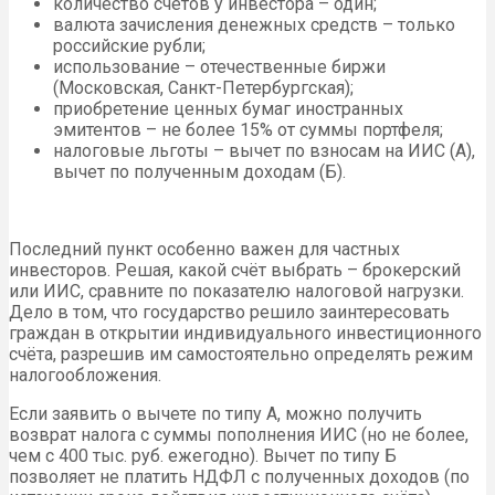
количество счетов у инвестора – один;
валюта зачисления денежных средств – только
российские рубли;
использование – отечественные биржи
(Московская, Санкт-Петербургская);
приобретение ценных бумаг иностранных
эмитентов – не более 15% от суммы портфеля;
налоговые льготы – вычет по взносам на ИИС (А),
вычет по полученным доходам (Б).
Последний пункт особенно важен для частных
инвесторов. Решая, какой счёт выбрать – брокерский
или ИИС, сравните по показателю налоговой нагрузки.
Дело в том, что государство решило заинтересовать
граждан в открытии индивидуального инвестиционного
счёта, разрешив им самостоятельно определять режим
налогообложения.
Если заявить о вычете по типу А, можно получить
возврат налога с суммы пополнения ИИС (но не более,
чем с 400 тыс. руб. ежегодно). Вычет по типу Б
позволяет не платить НДФЛ с полученных доходов (по