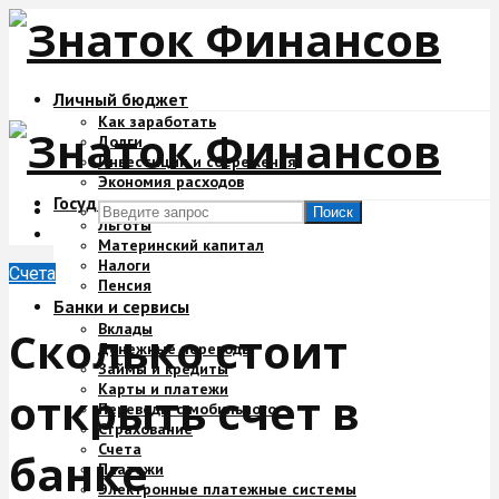
Личный бюджет
Как заработать
Долги
Инвестиции и сбережения
Экономия расходов
Государство и деньги
Поиск
Льготы
Материнский капитал
Налоги
Счета
Пенсия
Банки и сервисы
Вклады
Сколько стоит
Денежные переводы
Займы и кредиты
Карты и платежи
открыть счет в
Переводы с мобильного
Страхование
Счета
банке
Платежи
Электронные платежные системы