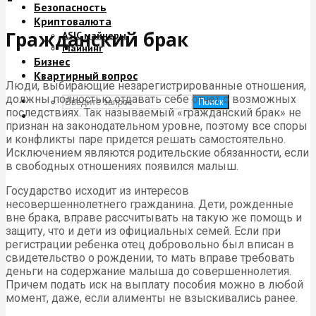
Безопасность
Криптовалюта
Гражданский брак
ASIC майнеры
Майнинг
Бизнес
Квартирный вопрос
Люди, выбирающие незарегистрированные отношения,
должны полностью отдавать себе отчет о возможных
Поиск
последствиях. Так называемый «гражданский брак» не
признан на законодательном уровне, поэтому все споры
и конфликты паре придется решать самостоятельно.
Исключением являются родительские обязанности, если
в свободных отношениях появился малыш.
Государство исходит из интересов
несовершеннолетнего гражданина. Дети, рожденные
вне брака, вправе рассчитывать на такую же помощь и
защиту, что и дети из официальных семей. Если при
регистрации ребенка отец добровольно был вписан в
свидетельство о рождении, то мать вправе требовать
деньги на содержание малыша до совершеннолетия.
Причем подать иск на выплату пособия можно в любой
момент, даже, если алименты не взыскивались ранее.