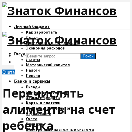
Личный бюджет
Как заработать
Долги
Инвестиции и сбережения
Экономия расходов
Государство и деньги
Поиск
Льготы
Материнский капитал
Налоги
Счета
Пенсия
Банки и сервисы
Вклады
Перечислять
Денежные переводы
Займы и кредиты
Карты и платежи
алименты на счет
Переводы с мобильного
Страхование
Счета
ребенка
Платежи
Электронные платежные системы