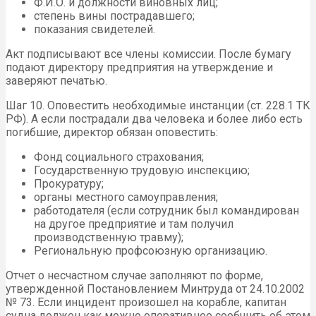
Ф.И.О. и должности виновных лиц;
степень вины пострадавшего;
показания свидетелей.
Акт подписывают все члены комиссии. После бумагу
подают директору предприятия на утверждение и
заверяют печатью.
Шаг 10. Оповестить необходимые инстанции (ст. 228.1 ТК
РФ). А если пострадали два человека и более либо есть
погибшие, директор обязан оповестить:
Фонд социального страхования;
Государственную трудовую инспекцию;
Прокуратуру;
органы местного самоуправления;
работодателя (если сотрудник был командирован
на другое предприятие и там получил
производственную травму);
Региональную профсоюзную организацию.
Отчет о несчастном случае заполняют по форме,
утвержденной Постановлением Минтруда от 24.10.2002
№ 73. Если инцидент произошел на корабле, капитан
судна должен как можно оперативнее сообщить об этом