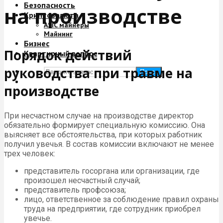
Безопасность
на производстве
Криптовалюта
ASIC майнеры
Майнинг
Бизнес
Порядок действий
Квартирный вопрос
руководства при травме на
Поиск
производстве
При несчастном случае на производстве директор
обязательно формирует специальную комиссию. Она
выясняет все обстоятельства, при которых работник
получил увечья. В состав комиссии включают не менее
трех человек:
представитель госоргана или организации, где
произошел несчастный случай;
представитель профсоюза;
лицо, ответственное за соблюдение правил охраны
труда на предприятии, где сотрудник приобрел
увечье.