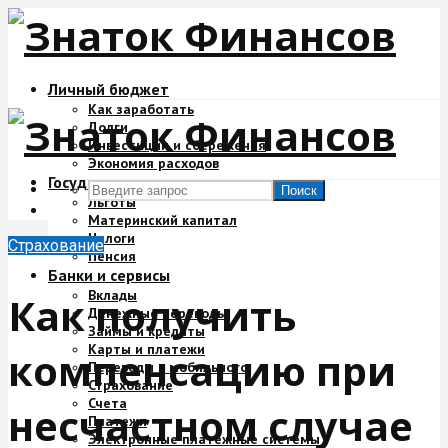
Личный бюджет
Как заработать
Долги
Инвестиции и сбережения
Экономия расходов
Государство и деньги
Поиск
Льготы
Материнский капитал
Налоги
Страхование
Пенсия
Банки и сервисы
Вклады
Как получить
Денежные переводы
Займы и кредиты
Карты и платежи
компенсацию при
Переводы с мобильного
Страхование
Счета
несчастном случае
Платежи
Электронные платежные системы