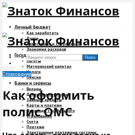
Личный бюджет
Как заработать
Долги
Инвестиции и сбережения
Экономия расходов
Государство и деньги
Поиск
Льготы
Материнский капитал
Налоги
Страхование
Пенсия
Банки и сервисы
Вклады
Как оформить
Денежные переводы
Займы и кредиты
Карты и платежи
полис ОМС
Переводы с мобильного
Страхование
Счета
Платежи
Электронные платежные системы