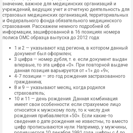
значение, важное для медицинских организаций и
учреждений, ведущих учет и отчетную деятельность для
страховых медицинских организаций, территориальных
и Федерального фонда обязательного медицинского
страхования. Расскажем немного подробней об
информации, зашифрованной в 16 позициях номера
полиса ОМС образца выпуска до 2012 года:
1 и 2 — указывают код региона, в котором данный
документ был оформлен;
3 цифра — номер дубля, т. е. если документ выдан
впервые, то эта цифра «0». При повторной выдаче
данная позиция варьируется от «1» до «9»;
4-7 позиции — это год рождения застрахованного
гражданина;
8 и 9 — указывают месяц, когда родился
страхователь;
10 и 11 — день рождения. Данная комбинация
имеет свои особенности: если страхуемое лицо
относится к мужскому полу, то к числу дня
рождения прибавляется «50». Если какие-то
сведения о дате рождения не известны, то вместо
цифр прописываются нули. Например, у мужчины,
родившегося 10 декабря 1991 года, цифры с 4 по