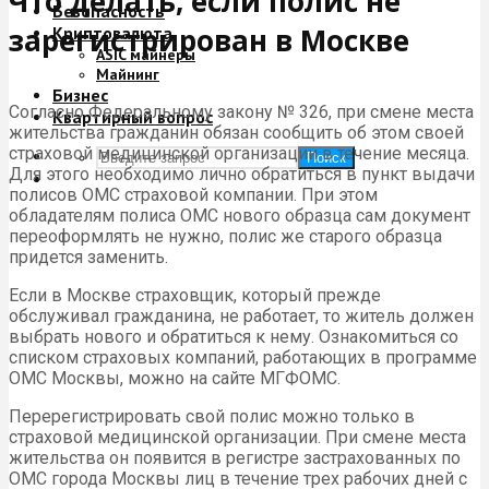
Что делать, если полис не
Безопасность
зарегистрирован в Москве
Криптовалюта
ASIC майнеры
Майнинг
Бизнес
Согласно Федеральному закону № 326, при смене места
Квартирный вопрос
жительства гражданин обязан сообщить об этом своей
страховой медицинской организации в течение месяца.
Поиск
Для этого необходимо лично обратиться в пункт выдачи
полисов ОМС страховой компании. При этом
обладателям полиса ОМС нового образца сам документ
переоформлять не нужно, полис же старого образца
придется заменить.
Если в Москве страховщик, который прежде
обслуживал гражданина, не работает, то житель должен
выбрать нового и обратиться к нему. Ознакомиться со
списком страховых компаний, работающих в программе
ОМС Москвы, можно на сайте МГФОМС.
Перерегистрировать свой полис можно только в
страховой медицинской организации. При смене места
жительства он появится в регистре застрахованных по
ОМС города Москвы лиц в течение трех рабочих дней с