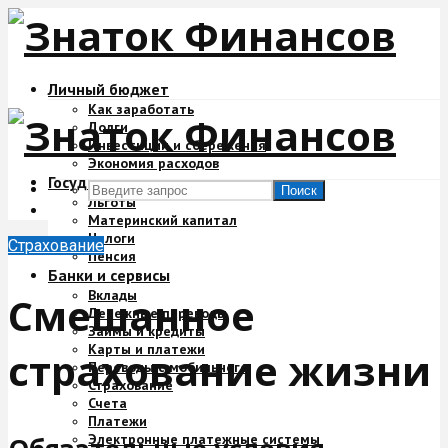
Личный бюджет
Как заработать
Долги
Инвестиции и сбережения
Экономия расходов
Государство и деньги
Поиск
Льготы
Материнский капитал
Налоги
Страхование
Пенсия
Банки и сервисы
Вклады
Смешанное
Денежные переводы
Займы и кредиты
Карты и платежи
страхование жизни
Переводы с мобильного
Страхование
Счета
Платежи
Электронные платежные системы