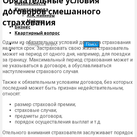
Обязательные условия
Безопасность
договоров смешанного
Криптовалюта
ASIC майнеры
страхования
Майнинг
Бизнес
Квартирный вопрос
Одним из обязательных условий договора страхования
Поиск
является срок. Застраховать свою жизнь страхователь
может на период от одного дня, например, для поездки
за границу. Максимальный период страхования может и
не указываться в договоре, а обуславливаться
наступлением страхового случая.
Также к обязательным условиям договора, без которых
последний может быть признан недействительным,
относят:
размер страховой премии;
страховые случаи;
предметы договора;
порядок осуществления выплат и т.д.
Отельного внимания страхователя заслуживает порядок