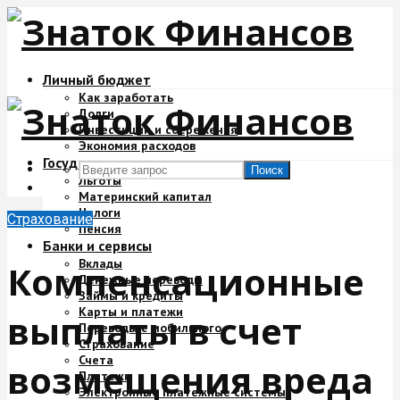
Личный бюджет
Как заработать
Долги
Инвестиции и сбережения
Экономия расходов
Государство и деньги
Поиск
Льготы
Материнский капитал
Налоги
Страхование
Пенсия
Банки и сервисы
Вклады
Компенсационные
Денежные переводы
Займы и кредиты
Карты и платежи
выплаты в счет
Переводы с мобильного
Страхование
Счета
возмещения вреда
Платежи
Электронные платежные системы