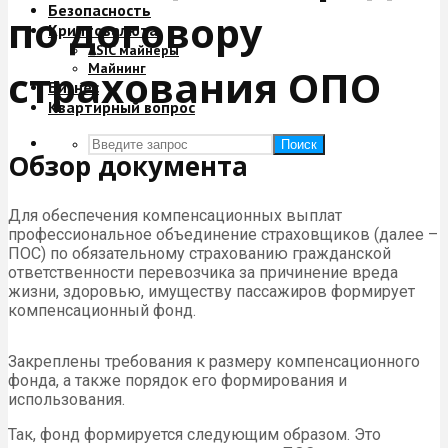
Безопасность
по договору
Криптовалюта
ASIC майнеры
Майнинг
страхования ОПО
Бизнес
Квартирный вопрос
Поиск
Обзор документа
Для обеспечения компенсационных выплат
профессиональное объединение страховщиков (далее –
ПОС) по обязательному страхованию гражданской
ответственности перевозчика за причинение вреда
жизни, здоровью, имуществу пассажиров формирует
компенсационный фонд.
Закреплены требования к размеру компенсационного
фонда, а также порядок его формирования и
использования.
Так, фонд формируется следующим образом. Это