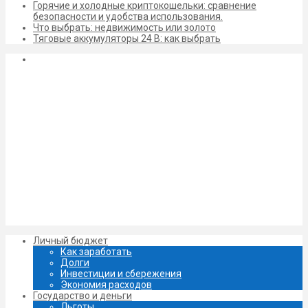
Горячие и холодные криптокошельки: сравнение
безопасности и удобства использования.
Что выбрать: недвижимость или золото
Тяговые аккумуляторы 24 В: как выбрать
Личный бюджет
Как заработать
Долги
Инвестиции и сбережения
Экономия расходов
Государство и деньги
Льготы